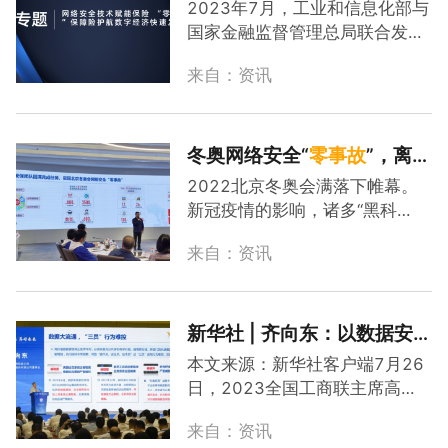
险 “
零
事故
”保障险护航数字
2023年7月，工业和信息化部与
经济快速发展
国家金融监督管理总局联合发布
了《关于促进网络安全保险规范
来自：资讯
健康发展的意见》。该意见从政
策标准、行业、生态、技术等层
面，推动网络安全产业和保险产
业的融合发展，给网络安全保险
冬奥网络安全“
零
事故
”，离不
市场带来了重大利好，可以预
开这份“中国方案”
2022北京冬奥会满落下帷幕。
见，网络安全保险的发展将进入
新冠疫情的影响，诸多“黑科
快速上升期。作为国内最早开拓
技”的应用，让本届冬奥会的数字
网络安全保险服务的专业网络安
来自：资讯
化程度变得前所未有。当奥运会
全公司之一，奇安信全面加强网
越来越数字化的时候，网络攻击
络安全保险产品服务创新，积极
的威胁与日俱增。奥运会吸引着
与保险公司及保险科技公司合
全球的目光，也同样吸引着全球
新华社 | 齐向东：以数据安
作，推出.
攻击者的“关注”，奥运的网络安
全为第一要务、“
零
事故
”为目
本文来源：新华社客户端7月26
全保卫战，是一场网络攻防的终
标 助力聚数算数产业
日，2023全国工商联主席高端
极对决。数字化的奥运，已成网
峰会在郑州召开。全国政协委
络安全重要战场从冬奥会开幕式
来自：资讯
员、全国工商联副主席、奇安信