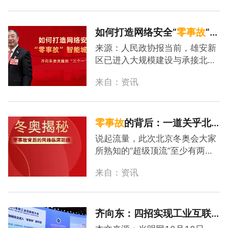
上与演员无缝互动的近60米高、
集团董事长齐向东在“数聚中原算
20米宽的“冰瀑”LED屏，到比赛
好未来”平行专题活动上发表主题
场馆中的360度VR技术...
演讲时表示，数字经济全球竞争
如何打造网络安全“
零
事故
”智
的下一个赛道已然聚焦于“数
能城市？齐向东委员提到“三
来源：人民政协报当前，雄安新
据”和“算力”，网络安全已成为聚
个一”
区已进入大规模建设与承接北京
数算数产业的底板工程。01数据
非首都功能疏解并重阶段，这座
变化引发三大安全难题影响聚数
来自：资讯
未来之城将迈出新的发展步伐。
算数发展算力是数字化转型的重
近日，习近平总书记在河北省雄
要抓手，数据则是重要生产要
安新区考察，主持召开高标准高
素。但在数字经济时代，数据
质量推进雄安新区建设座谈会并
零
事故
的背后：一道关乎北
发...
发表重要讲话。重要的时间节
京冬奥的网络纵深防线
说起流量，此次北京冬奥会大家
点，如何高标准高质量推进雄安
所熟知的“超级顶流”至少有两
新区建设？在2023中关村论
个：赛场之内，非滑雪运动员谷
坛“雄安智能城市分论坛”上，全
来自：资讯
爱凌莫属，无论是勇夺两金一银
国政协委员，奇安信集团董事长
的顶尖竞技水平，还是韭菜盒
齐向东表示，网络安全是智能城
子、商品代言，都成为了人们茶
市的生命线，雄安新区领跑智能
余饭后津津乐道的话题；赛场之
齐向东：四招实现工业互联
城市建设...
外，那一定是白白胖胖的冰墩墩
网安全“
零
事故
”