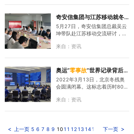
耀，得益于中国人民搭建了出色
团董事长齐向东接受专访摄影吕
且安全的奥运舞台。”图冬奥闭幕
岩当前物联网设备屡遭...
式新华社记者曹灿摄冬奥会，是
奇安信集团与江苏移动就冬
各国冰雪健儿的比赛场，也是前
奥网络安全“
零
事故
”经验进行
5月27日，奇安信集团总裁吴云
沿科技的竞技场。跨度百余公里
交流研讨
坤带队赴江苏移动交流研讨，与
的三个赛区、26个场馆，近百个
江苏移动公司副总经理谢生勃等
国家数千名运动员的交流沟通、
来自：资讯
就通过产品、技术和运营服务合
场馆协作，需要依赖于大量先进
作，共同服务于江苏政企客户，
的技术。开放式5G网络、云计
开拓政企市场进行了深入的交流
算、物联网、人工智能等技术，
探讨。
奥运“
零
事故
”世界记录背后：
2...
实战化态势感知如何“三位一
2022年3月13日，北京冬残奥
体”
会圆满闭幕。这标志着历时800
多天、奇安信为北京冬奥和冬残
来自：资讯
奥会提供的网络安全保障工作，
划上了完美的句号。12个竞赛场
馆、26个非竞赛场馆、188个服
务场站，超10000台终端，跨度
<
>
5
6
7
8
9
10
11
12
13
14
15
上一页
下一页
百余公里；日均监测日志超37亿