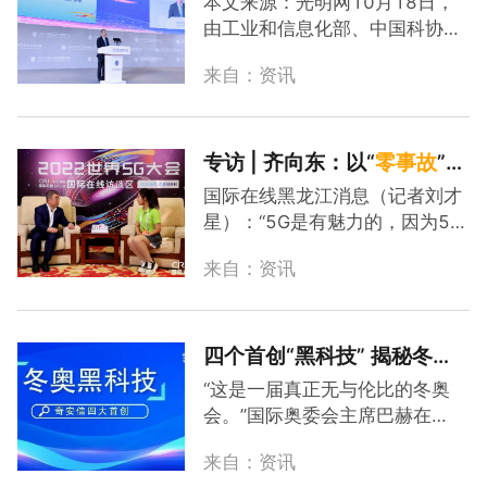
本文来源：光明网10月18日，
了，其火爆程度使得“一户一
由工业和信息化部、中国科协和
墩”的美好愿望和“一墩难求”的骨
辽宁省政府主办的2023全球工
感现实形成了鲜明的对比。除此
来自：资讯
业互联网大会在沈阳拉开帷幕。
之外，还有一样东西大家可能相
辽宁省委副书记、省长李乐成，
对陌生一些，但也绝对配得上“顶
工业和信息化部副部长徐晓兰，
流”一词：它们承载着冬奥会相关
中国科学技术协会专职副主席、
专访 | 齐向东：以“
零
事故
”为
信息...
书记处书记孟庆海为开幕式致
目标，护航5G融入千行百
国际在线黑龙江消息（记者刘才
辞。中国工程院院士周济、高金
业，筑牢安全底板
星）：“5G是有魅力的，因为5G
吉，中国科学院院士尹浩，中欧
的网络不仅是通信网，还是数字
数字联盟创始人、主席昆特·克里
来自：资讯
经济时代的生产力网。同时，5G
格，中国科学院沈阳自动化研究
也是让人担忧的，因为一旦5G网
所研究员、机器人学国家重点实
络安全威胁无法得到妥善解决，
验室主任于海滨，德国国家科学
就会影响5G产业的发展速度。”8
四个首创“黑科技” 揭秘冬奥
与工.
月10日，奇安信集团董事长齐向
网络安全保障“
零
事故
”的背后
“这是一届真正无与伦比的冬奥
东在国际在线访谈区接受专访时
会。”国际奥委会主席巴赫在
表示，尽管5G网络技术推动了中
2022北京冬奥闭幕式致辞中表
国数字经济产业发展，但也面临
来自：资讯
示，“奥林匹克精神之所以如此闪
着新的网络安全挑战。奇安信集