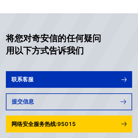
条，累计监测日志达1850亿
条，监测到各类网络攻击3.8亿
次（含社会面），发现、修复安
全漏洞约5800个，发现恶意样
本54个，排查风险主机150台，
将您对奇安信的任何疑问
跟踪、研判...
用以下方式告诉我们
联系客服
提交信息
网络安全服务热线:95015