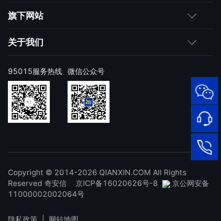
媒体朋友
如何购买
旗下网站
合作伙伴
成为伙伴
网神
关于我们
求职者
产品注册与激活
网康
公司简介
95015服务热线
微信公众号
样本上报
技术研究院
公司新闻
奇安信天守安全软件
威胁情报中心
发展历程
95015
网络安
顽固病毒专杀工具
补天漏洞响应平台
全服务
联系我们
热线
NOX 安全监测
在线客
廉洁举报
进出口合规声明
Copyright © 2014-2026 QIANXIN.COM All Rights
服
95015
Reserved 奇安信
京ICP备16020626号-8
京公网安备
11000002002064号
隐私政策
|
网站地图