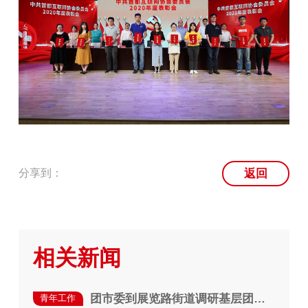
分享到：
返回
相关新闻
团市委到展览路街道调研基层团组织工作开展情况
青年工作