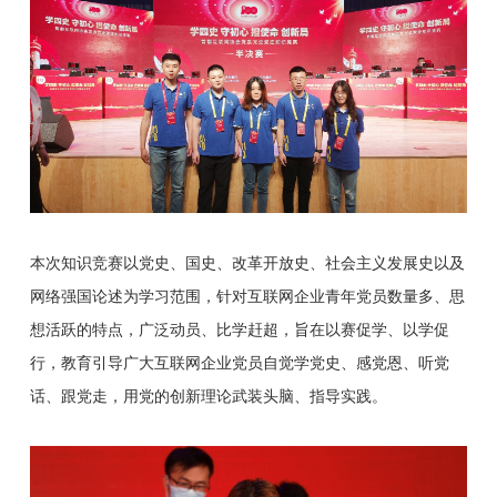
本次知识竞赛以党史、国史、改革开放史、社会主义发展史以及
网络强国论述为学习范围，针对互联网企业青年党员数量多、思
想活跃的特点，广泛动员、比学赶超，旨在以赛促学、以学促
行，教育引导广大互联网企业党员自觉学党史、感党恩、听党
话、跟党走，用党的创新理论武装头脑、指导实践。