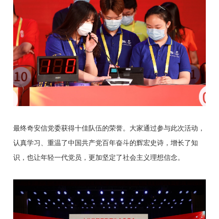
最终奇安信党委获得十佳队伍的荣誉。大家通过参与此次活动，
认真学习、重温了中国共产党百年奋斗的辉宏史诗，增长了知
识，也让年轻一代党员，更加坚定了社会主义理想信念。