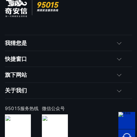
我猜您是
客户
快捷窗口
媒体朋友
如何购买
旗下网站
合作伙伴
成为伙伴
网神
关于我们
求职者
产品注册与激活
网康
公司简介
95015服务热线
微信公众号
样本上报
技术研究院
公司新闻
奇安信天守安全软件
威胁情报中心
发展历程
95015网络安
全服务热线
顽固病毒专杀工具