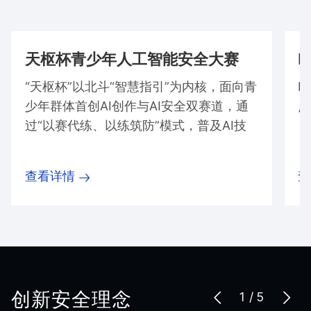
天枢杯青少年人工智能安全大赛
“天枢杯”以北斗“智慧指引”为内核，面向青
B
少年群体首创AI创作与AI安全双赛道，通
点
过“以赛代练、以练筑防”模式，普及AI技
术风险认知，培育未来安全人才，为AI领
域的创新发展挖掘新生力量。
查看详情
查
创新安全理念
1
/
5