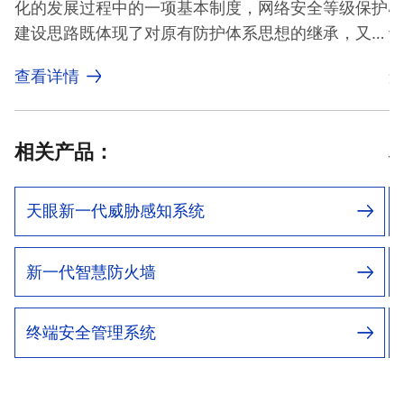
化的发展过程中的一项基本制度，网络安全等级保护
建设思路既体现了对原有防护体系思想的继承，又体
现了新IT技术架构下对等级保护建设的新要求、新思
查看详情
路。奇安信以“一个中心、三重防护”要求为基础，构
建满足等级保护2.0要求的技术解决方案。
相关产品：
天眼新一代威胁感知系统
新一代智慧防火墙
终端安全管理系统