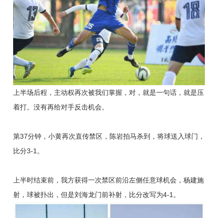
上半场后程，主动权再次被我们掌握，对，就是一句话，就是压
着打。没有再给对手反击机会。
第37分钟，小黄再次直传禁区，陈岩拍马杀到，将球送入球门，
比分3-1。
上半时结束前，我方获得一次禁区前沿左侧任意球机会，杨建施
射，球被扑出，但是刘海龙门前补射，比分改写为4-1。