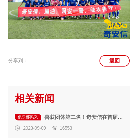
分享到：
返回
相关新闻
喜获团体第二名！奇安信在首届中关村西城园“金科新区杯”羽毛球赛取得佳绩
俱乐部风采
2023-09-09
16553