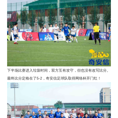
下半场比赛进入垃圾时间，双方互有攻守，但也没有改写比分。
最终比分定格在了5-2，奇安信足球队取得网络杯开门红！