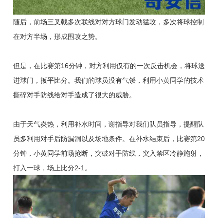
随后，前场三叉戟多次联线对对方球门发动猛攻，多次将球控制
在对方半场，形成围攻之势。
但是，在比赛第16分钟，对方利用仅有的一次反击机会，将球送
进球门，扳平比分。我们的球员没有气馁，利用小黄同学的技术
撕碎对手防线给对手造成了很大的威胁。
由于天气炎热，利用补水时间，谢指导对我们队员指导，提醒队
员多利用对手后防漏洞以及场地条件。在补水结束后，比赛第20
分钟，小黄同学前场抢断，突破对手防线，突入禁区冷静施射，
打入一球，场上比分2-1。