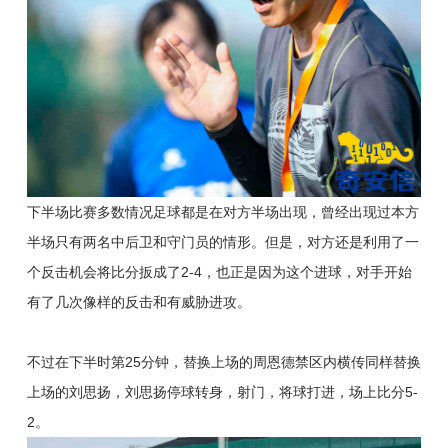
下半场比赛多数情况足球都是在对方半场出现，曾经出现过本方
半场只有两名中后卫和守门员的情形。但是，对方还是利用了一
个反击机会将比分扳成了2-4，也正是因为这个进球，对手开始
有了几次像样的反击和有威胁进攻。
不过在下半时第25分钟，替换上场的周恩德禁区内横传同样替换
上场的刘思扬，刘思扬停球转身，射门，将球打进，场上比分5-
2。