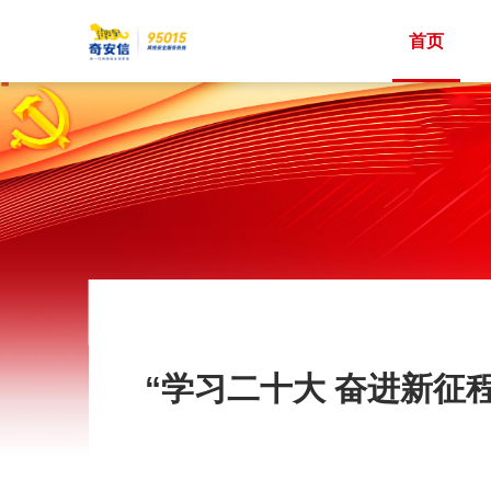
首页
“学习二十大 奋进新征