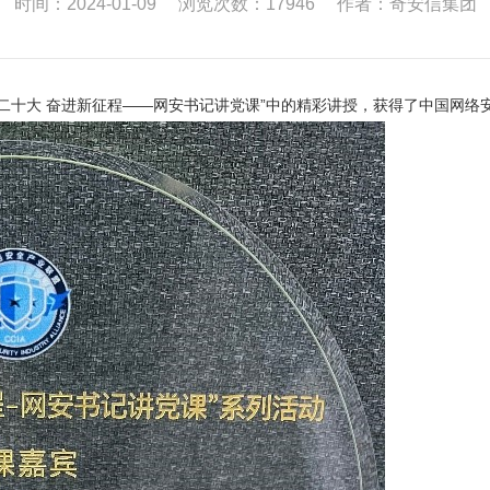
时间：2024-01-09
浏览次数：17946
作者：奇安信集团
二十大 奋进新征程
——网安书记讲党课”中的精彩讲授，获得了中国网络安