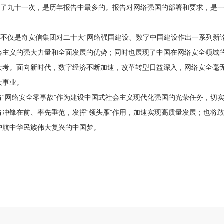
现了九十一次，是历年报告中最多的。报告对网络强国的部署和要求，是
，不仅是奇安信集团对二十大“网络强国建设、数字中国建设作出一系列新
会主义的强大力量和全面发展的优势；同时也展现了中国在网络安全领域
大考。面向新时代，数字经济不断加速，改革转型日益深入，网络安全毫
大事业。
“网络安全零事故”作为建设中国式社会主义现代化强国的光荣任务，切
冲锋在前、率先垂范，发挥“领头雁”作用，加速实现高质量发展；也将敢
护航中华民族伟大复兴的中国梦。