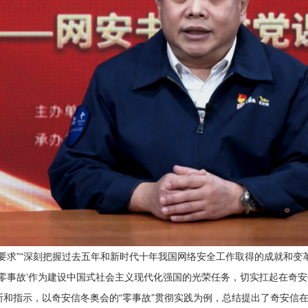
要求”“深刻把握过去五年和新时代十年我国网络安全工作取得的成就和变
安全零事故’作为建设中国式社会主义现代化强国的光荣任务，切实扛起在奇
和指示，以奇安信冬奥会的“零事故”贯彻实践为例，总结提出了奇安信