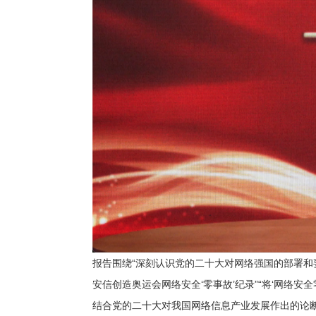
报告围绕“深刻认识党的二十大对网络强国的部署和
安信创造奥运会网络安全‘零事故’纪录”“将‘网络
结合党的二十大对我国网络信息产业发展作出的论断