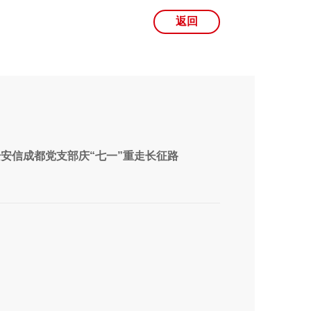
返回
奇安信成都党支部庆“七一”重走长征路