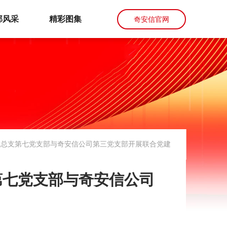
部风采
精彩图集
奇安信官网
术党总支第七党支部与奇安信公司第三党支部开展联合党建
第七党支部与奇安信公司