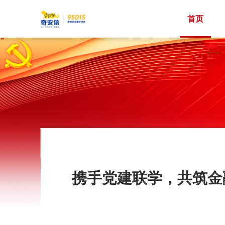
首页
携手党建联学，共筑金