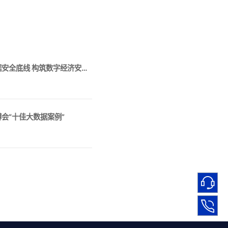
奇安信出席2023数博会：坚守数据安全底线 构筑数字经济安全新长城
博会“十佳大数据案例”