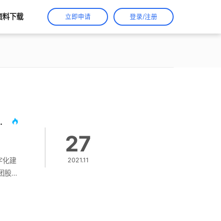
资料下载
立即申请
登录/注册
奇安信与广电运通达成战略合作
27
字化建
2021.11
团股
州广电
广电
设大