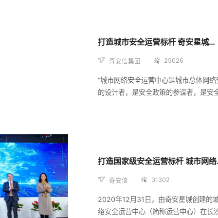
整合、网络安全监控中心、态势感知平
才培训等方面进行深入合作，积极推进
资公司，共同拓展北京市属国资企业客
打造城市安全运营标杆 奇安星城亮相数字中国
安全市场，展开全方位战略合作。
25026
奇安信集团
“城市网络安全运营中心是城市总体网络
的设计者，是安全政策的参谋者，是安
的守护者，是安全状态的监控者，是安
的服务者，还是安全人才的培育者。”在
5日数字中国建设峰会数字城市分论坛
沙市政府副秘书长、办公厅主任蒋集政用
个是”，详细阐述了城市网络安全运营中
打造国家级
定位和价值。
31302
奇安信
2020年12月31日，由奇安星城创建的
络安全运营中心（简称运营中心）在长