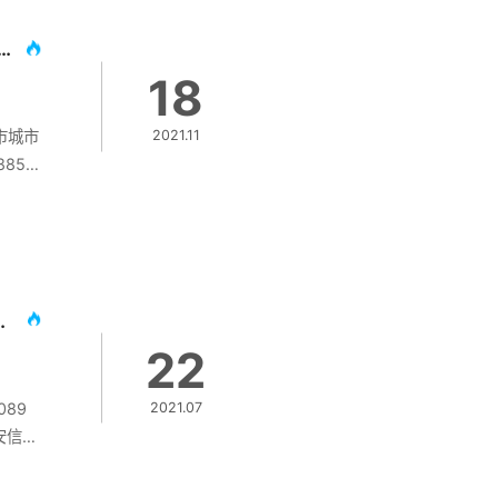
教育基
网络安
运营中心落地 奇安信打造城市网络安全模板
区数字
18
市城市
2021.11
85
城市网
市大数
北京市属国资企业客户网络安全市场
22
089
2021.07
安信
》
全产品