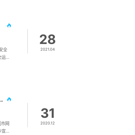
台及人
成立合
户网络
28
安全
2021.04
全运行
全保障
4月2
上，长
“六
心的
安全运营标杆 城市网络安全运营中心正式启动
31
城市网
2020.12
沙宣布