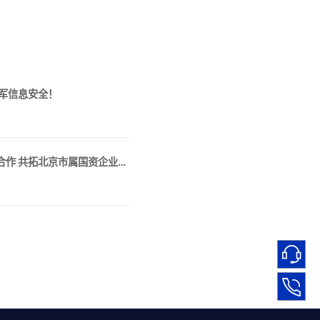
进军信息安全！
铜牛信息与奇安信展开全方位战略合作 共拓北京市属国资企业客户网络安全市场