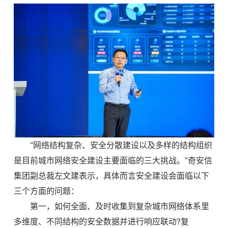
“网络结构复杂、安全分散建设以及多样的结构组织
是目前城市网络安全建设主要面临的三大挑战。”奇安信
集团副总裁左文建表示，具体而言安全建设会面临以下
三个方面的问题：
第一，如何全面、及时收集到复杂城市网络体系里
多维度、不同结构的安全数据并进行响应联动?复