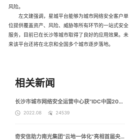
风险。
左文建强调，星城平台能够为城市网络安全客户单
位提供覆盖资产、风险、威胁等所有环节的一站式安全
服务，目前已在长沙等城市取得了良好的应用效果。未
来该平台还将在北京和全国多个城市逐步落地。
相关新闻
长沙市城市网络安全运营中心获“IDC中国20大杰出安全项目”
2022.08
24539
奇安信助力南光集团“云地一体化”亮相首届央企数字化转型峰会