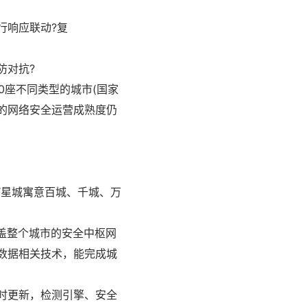
响应联动?复
防对抗?
0座不同类型的城市(国家
市的网络安全运营成熟度仍
星城寓意百城、千城、万
盖整个城市的安全中枢网
数据相关技术，能完成城
时更新，检测引擎、安全