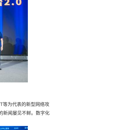
T等为代表的新型网络攻
的新闻屡见不鲜。数字化