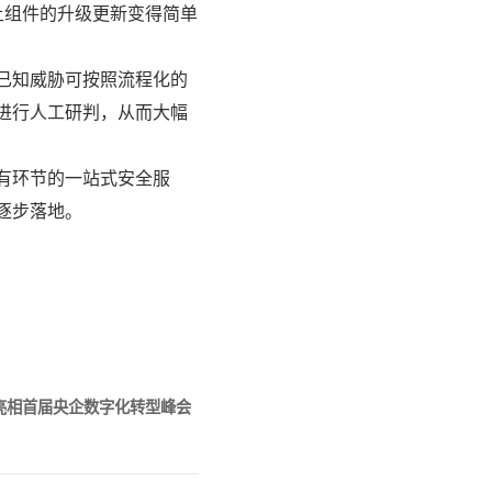
让组件的升级更新变得简单
已知威胁可按照流程化的
进行人工研判，从而大幅
有环节的一站式安全服
逐步落地。
亮相首届央企数字化转型峰会