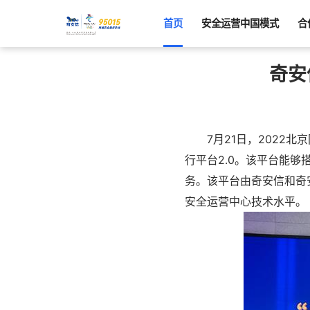
首页
安全运营中国模式
合
奇安
7月21日，2022北
行平台2.0。该平台能
务。该平台由奇安信和奇
安全运营中心技术水平。