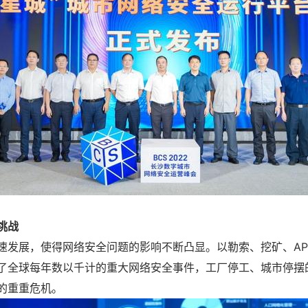
挑战
展，使得网络安全问题的影响不断凸显。以勒索、挖矿、AP
了全球每年数以千计的重大网络安全事件，工厂停工、城市停摆
的重重危机。