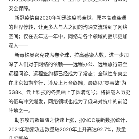
安全保障。
新冠疫情自2020年初迅速席卷全球，原本高速连通
的世界停转，让更多人与人之间的沟通交流转到了网络
空间；仅在去年这一年中，网络与各个领域的捆绑更加
深入——
新毒株奥密克戎席卷全球，拉高感染人数，进一步加
深了人们对于网络的依赖——远程办公、远程旅行甚至
远程问诊、远程签约都已经成为了常态；全球性冬奥会
在北京如期举行，涉及上万台终端，最终以“零事故”为
5G8k、云上科技的冬奥画上了圆满句号；将被载入历史
的俄乌冲突爆发，网络领域也成为了俄乌对抗中的前沿
阵地之一。
勒索攻击数量随之快速上涨，据NCC最新数据统计，
2021年勒索攻击数量较2020年上升高达92.7%，数量
几乎翻倍。