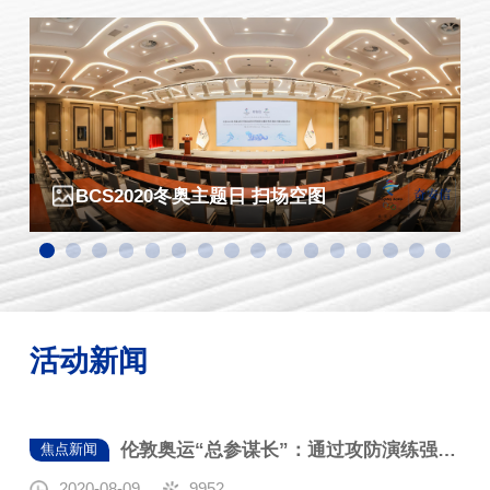
BCS2020 冬奥主题活动日 韩主席演讲
BCS2020 冬奥主题活动日 
0冬奥主题活动日韩主席特写
BCS2020 冬奥主题活动日
BCS2020冬奥主题日 扫场空图
活动新闻
伦敦奥运“总参谋长”：通过攻防演练强化防御能力
焦点新闻
2020-08-09
9952