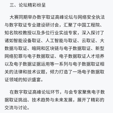
三、论坛精彩纷呈
大赛同期举办数字取证高峰论坛与网络安全执法
与数字取证专业建设研讨会，汇聚了中国工程院、
知名院校教授以及多位行业实战专家，深入探讨了
诸如智能设备取证、人工智能与取证、云取证、大
数据与取证、暗网和区块链与电子数据取证、新型
网络犯罪与电子数据取证、电子数据取证人才培养
以及电子数据证据运用等一系列与电子数据取证相
关的法律和技术议题，倾力打造了一场电子数据取
证领域的知识盛宴。
在数字取证高峰论坛环节，与会专家聚焦电子数
据取证挑战、技术趋势与未来发展，展开了精彩的
交流与讨论。