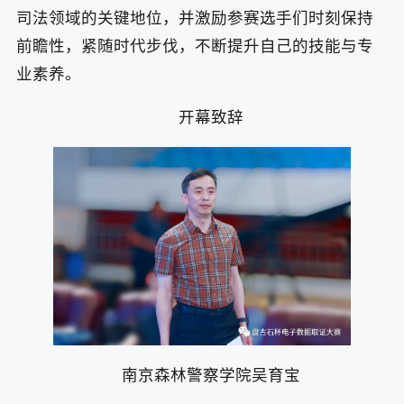
司法领域的关键地位，并激励参赛选手们时刻保持
前瞻性，紧随时代步伐，不断提升自己的技能与专
业素养。
开幕致辞
南京森林警察学院吴育宝