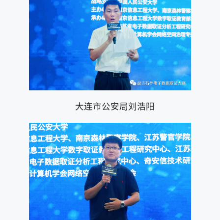
大连市公安局刘浩阳