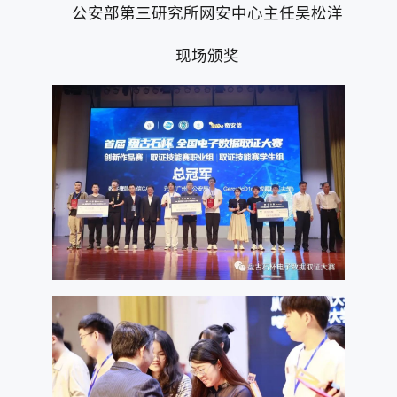
公安部第三研究所网安中心主任吴松洋
现场颁奖