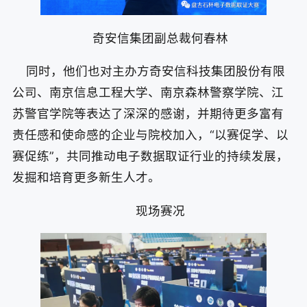
奇安信集团副总裁何春林
同时，他们也对主办方奇安信科技集团股份有限
公司、南京信息工程大学、南京森林警察学院、江
苏警官学院等表达了深深的感谢，并期待更多富有
责任感和使命感的企业与院校加入，“以赛促学、以
赛促练”，共同推动电子数据取证行业的持续发展，
发掘和培育更多新生人才。
现场赛况