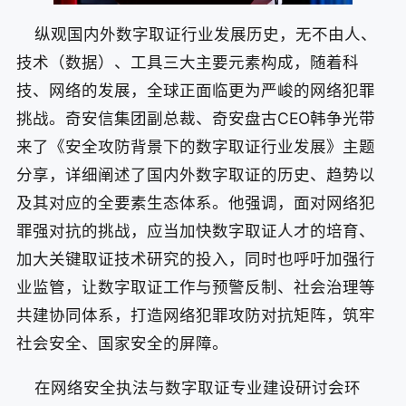
纵观国内外数字取证行业发展历史，无不由人、
技术（数据）、工具三大主要元素构成，随着科
技、网络的发展，全球正面临更为严峻的网络犯罪
挑战。奇安信集团副总裁、奇安盘古CEO韩争光带
来了《安全攻防背景下的数字取证行业发展》主题
分享，详细阐述了国内外数字取证的历史、趋势以
及其对应的全要素生态体系。他强调，面对网络犯
罪强对抗的挑战，应当加快数字取证人才的培育、
加大关键取证技术研究的投入，同时也呼吁加强行
业监管，让数字取证工作与预警反制、社会治理等
共建协同体系，打造网络犯罪攻防对抗矩阵，筑牢
社会安全、国家安全的屏障。
在网络安全执法与数字取证专业建设研讨会环