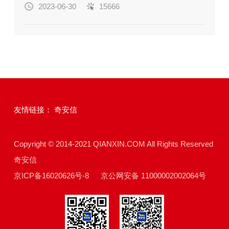
2023-06-30
15666
友情链接：
奇安信
Copyright © 2014-2021 QIANXIN.COM All Rights Reserved
奇安信
京ICP备16020626号-8
京公网安备 11000002002064号