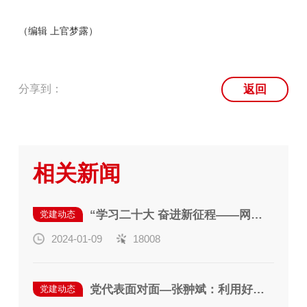
（编辑 上官梦露）
分享到：
返回
相关新闻
“学习二十大 奋进新征程——网安书记讲党课”|奇安信集团党委副书记蒋虎获CCIA荣誉表彰
党建动态
2024-01-09
18008
党代表面对面—张翀斌：利用好冬奥会科技遗产 提升网络安全技术
党建动态