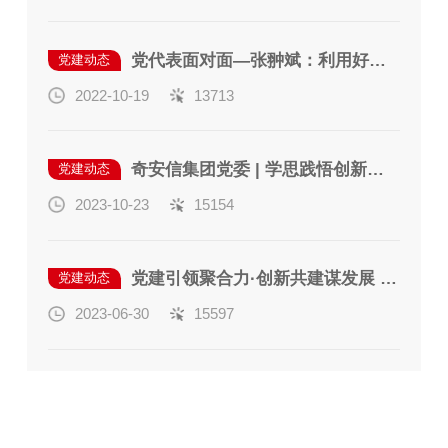
党代表面对面—张翀斌：利用好冬奥会科技遗产 提升网络安全技术
党建动态
2022-10-19
13713
奇安信集团党委 | 学思践悟创新理论 担当新的文化使命
党建动态
2023-10-23
15154
党建引领聚合力·创新共建谋发展 奇安信南京党支部、东南大学溧阳研究院“迎七一”联合党建活动
党建动态
2023-06-30
15597