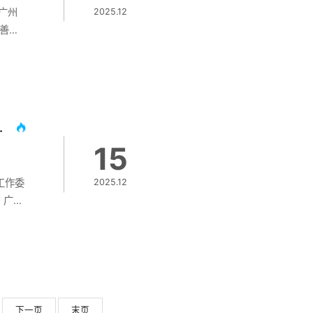
、广州
2025.12
慈善项
举行。
化慈善
业风向
网络安
相，通
专题讲座在广州举行
等多元
15
业网络
工作委
2025.12
，广东
“社
在广
，旨在
为公益
自当地
本次
下一页
末页