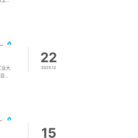
聚全国
、技术
人才培
字安
进行交
益基金
才培育 奇安信基金会回访两所“心安助学”合作高校
网络
22
现了
更多社
工业大
2025.12
项目高
安助
公益
助金优
人才培
公益价
国公益慈善项目交流会
15