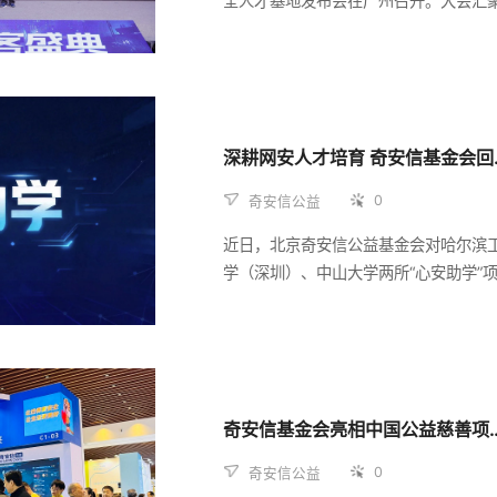
全人才基地发布会在广州召开。大会汇
各地白帽黑客、网络安全领域顶尖专家
爱好者和行业精英，重点围绕网络安全
养、漏洞体系治理、保障人工智能与数
全、护航数字经济发展等重大战略方向
流探讨。在本次大会中，北京奇安信公
深耕网安人
会携手补天平台，重磅展示了“社会组织
安全提升计划”，首次向白帽黑客群体展
0
奇安信公益
科技赋能公益慈善的强大力量，并呼吁
近日，北京奇安信公益基金会对哈尔滨
会力量加入，共同筑牢公益安全底线。
学（深圳）、中山大学两所“心安助学”
校开展专项回访。本次回访重点调研“心
学”项目执行成效，围绕网安人才培养、
资源联动等议题深入交流，最终达成奖
化、“心安护网”宣教共建、中学生网安
育3项核心共识，为进一步发挥基金会
奇安信基金会亮相中
值、助力国家网络强国战略夯实基础。
0
奇安信公益