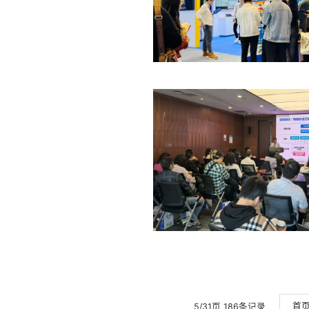
首
5/31页 186条记录