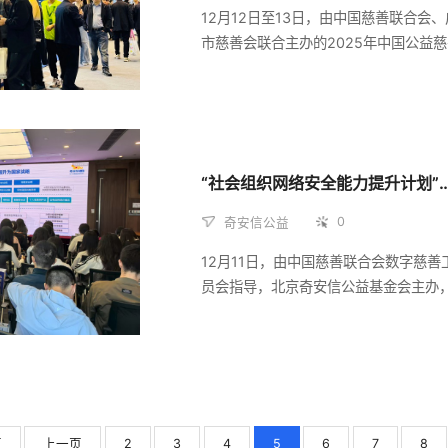
12月12日至13日，由中国慈善联合会
市慈善会联合主办的2025年中国公益
目交流展示会（下称“慈展会”）在广州
作为国内唯一的国家级、综合性、国际
行业盛会，慈展会素有中国公益慈善事
标之称。北京奇安信公益基金会携行业
全建设实践成果与创新公益服务重磅亮
“社会组织网络安全能力提升计划”
过主题演讲、特色展位展示、互动体验
形式，全方位呈现科技赋能公益慈善行
0
奇安信公益
安全的探索与成效。
12月11日，由中国慈善联合会数字慈善
员会指导，北京奇安信公益基金会主办
省丹姿慈善基金会、立白科技集团支持的
会组织网络安全能力提升计划”专题讲座
州举行，聚焦社会组织的网络安全需求
切实提升其安全防护意识与实操能力，
事业的健康发展筑牢网络安全屏障。来
社会组织、高校学生等共50余人参与了
页
上一页
2
3
4
5
6
7
8