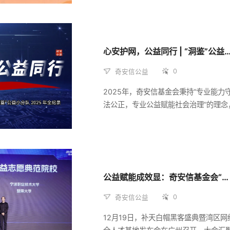
全国工商联“万企兴万村”、民政部“善行
等倡导，战略扎实推进“心安工程”，从
学、乡村振兴、网络安全、医疗健康四
行公益事业，以扎实有力的行动继续书
心安护网，公益同行 | “洞鉴”公益小分队2
答卷。
0
奇安信公益
2025年，奇安信基金会秉持“专业能力
法公正，专业公益赋能社会治理”的理念
化“网安宣教志愿服务项目”，联合北京
鉴司法鉴定所，组建“洞鉴”公益小分队
行业专业资源与公益力量，在网络安全
司法鉴定便民、反诈预警宣传、专业人
等领域精准发力、纵深推进。
公益赋能成效显：奇安信基金会“社会组织网络安全提升计划”首年试点成果丰硕
0
奇安信公益
12月19日，补天白帽黑客盛典暨湾区网