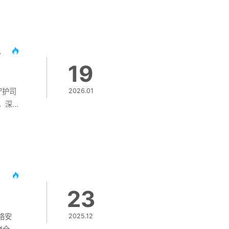
边疆”
教育助
方面践
写公益
025年回顾
19
守护司
2026.01
，深
网神洞
，整合
科普、
才培育
23
络安
2025.12