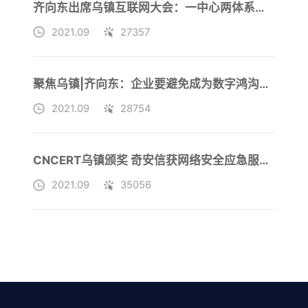
齐向东出席乌镇互联网大会：一中心两体系护航关键信息基础设施
2021.09
27357
聚焦乌镇|齐向东：企业要避免成为数字鸿沟的牺牲品
2021.09
28754
CNCERT乌镇颁奖 奇安信获网络安全应急服务国家级支撑单位证书
2021.09
35056