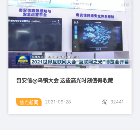
网站安全云防护系统（安域）
奇安信网神WEB应用安全云防护系统，为
客户网站提供SaaS化的安全防护服务。根
据网站的实际安全需求及客户网站当前现
状，将奇安信的智能DNS解析能力、
DDoS防护能力、Web应用攻击防护能
奇安信@乌镇大会 这些高光时刻值得收藏
力、CDN加速能力、安全运营能力以及统
一的配置管理综合到同一安全防护体系
32441
2021-09-28
焦点新闻
中，为用户网站提供云WAF、云抗D、云
加速、DNS防护、全站镜像（重保只
读）、大数据安全分析、智能安全管理等
综合安全能力。