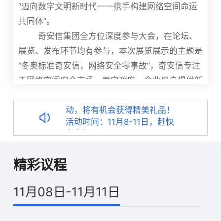
“迈向数字文明新时代一一携手构建网络空间命运
共
同体
”。
奇安信集团全方位深度参与大会，在论坛、
展览、发布环节均有参与，本次展览展示的主题是
“冬奥标准奇安信，网络安全零事故”，奇安信专注
于网络空间安全市场，面向政府、企业用户提供新
一代企业级网络安全产品和服务。
“冬奥标准奇安信 网络安全零事
故” 11月8日·乌镇见！
现场参与奇安信展位互动活
动，将有机会获得精美礼品！
活动时间：11月8-11日，赶快
精彩议程
来参加吧！
11月08日-11月11日