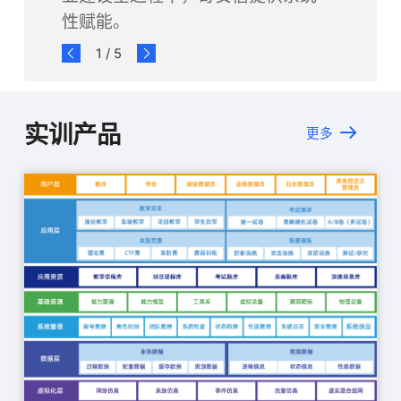
性赋能。
1
/
5
实训产品
更多