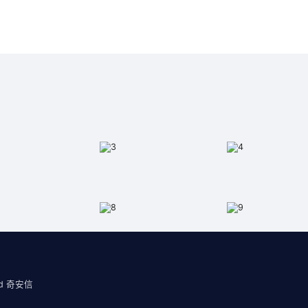
CISP人工智能安全评估专业人
攻防技术培训服务
员注册考试服务
ved 奇安信