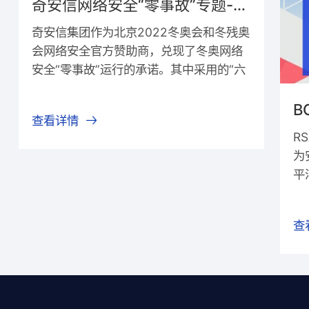
奇安信网络安全“零事故”专题-奥运标准奇安信 网络安全“零事故”
奇安信集团作为北京2022冬奥会和冬残奥
会网络安全官方赞助商，兑现了冬奥网络
安全“零事故”运行的承诺。其中采用的“六
全体系”打造的中国方案创下了中国模式、
中国架构、中国产品和中国服务的四大创
B
查看详情
新，冬奥组委评价此次冬奥会和冬残奥会
RS
的网络安全保障水平高于往届。奇安信正
为
在北京冬奥委技术部的指导下总结本次冬
平
奥网络安全保障“零事故”的经验，汇总成
办
为奥运遗产，通过本次安全周活动为国家
型
重大网络安全保障活动、关键信息基础设
查
导
施、关键单位的安全保护提供了重要经验
题
实践，为未来我国网络安全产业发展提供
计
新的启示。
展
动