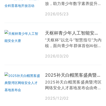
放，助力青少年数字素养提升，
奇安信集团人工智能安全科普产
2026
/
05
/
23
品（科普北京储备项目）将于
2026年5月23日—6月30日面
向北京市中小学师生团体定向开
放。
天枢杯青少年人工智能安全大赛
“天枢杯”以北斗“智慧指引”为内
核，面向青少年群体首创AI创作
与AI安全双赛道，通过“以赛代
2026
/
03
/
20
练、以练筑防”模式，普及AI技
术风险认知，培育未来安全人
才，为AI领域的创新发展挖掘新
生力量。
2025补天白帽黑客盛典暨湾区网络安全人才基地发布会
2025补天白帽黑客盛典暨湾区
网络安全人才基地发布会由奇安
信集团主办，补天漏洞响应平台
2025
/
12
/
02
承办，围绕网络安全人才培养、
漏洞体系治理、保障人工智能与