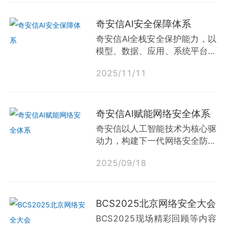
数字安全、护航数字经济发展等
重大战略方向，汇聚全国各地白
奇安信AI安全保障体系
帽黑客、网络安全领域顶尖专
奇安信AI全栈安全保护能力，以
家、技术爱好者和行业精英，打
模型、数据、应用、系统平台安
造链接顶尖白帽黑客、安全专
全能力，提供从开发到运行的全
家、企业与政府的荣耀盛典，备
2025
/
11
/
11
生命周期保护，“管控AI风险，
受社会各界的关注。
释放AI价值”，从“被动应
对”到“主动拦截”，守住业务安全
2025补天白帽黑客盛典暨湾区
底线，支撑金融、能源、政务等
奇安信AI赋能网络安全体系
网络安全人才基地发布会将于
行业推进大模型安全应用及业务
奇安信以人工智能技术为核心驱
2025年12月19日在广州中心
创新，以“全周期防护+合规提效
动力，构建下一代网络安全防护
皇冠假日酒店举行。本届大会将
+业务护航”为目标导向，为客户
体系，通过自主研发的QAX-
协同行业力量，共同打造白帽技
解决大模型安全应用全流程的核
2025
/
09
/
18
GPT安全大模型智能底座，赋能
术交流盛宴，共同探索、研究最
心痛点。
安全产品与服务，实现威胁检
新的安全技术，白帽发展方向，
测、风险研判、漏洞挖掘的智能
为安全从业人员搭建一个共享成
化升级，为客户提供主动、智
BCS2025北京网络安全大会
果、交流的平台。同时，深度解
能、动态的安全防护能力。
析“产学研用”立体式人才培养模
BCS2025现场精彩回顾等内容