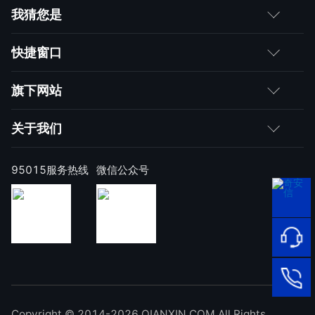
我猜您是
客户
快捷窗口
媒体朋友
如何购买
旗下网站
合作伙伴
成为伙伴
网神
关于我们
求职者
产品注册与激活
网康
公司简介
95015服务热线
微信公众号
样本上报
技术研究院
公司新闻
奇安信天守安全软件
威胁情报中心
发展历程
95015
网络安
顽固病毒专杀工具
补天漏洞响应平台
全服务
联系我们
热线
NOX 安全监测
在线客
廉洁举报
进出口合规声明
Copyright © 2014-2026 QIANXIN.COM All Rights
服