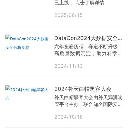
式，全面展现科学性发展规划及
已上线， 点击了解详情
阶段性成果案例，打造推广安全
人才培养的海珠方案！
2025
/
06
/
15
DataCon2024大数据安全分析竞赛
六年竞赛历程，赛道不断升级；
高质量数据沉淀，助力科学研
究；业内专家参与，聚焦热点议
2024
/
11
/
13
题；基于真实场景，汇聚数据安
全分析领域优秀人才！点击了解
DataCon2024
2024补天白帽黑客大会
补天白帽黑客大会由补天漏洞响
应平台主办，联合知名国际安全
组织以及国内外多家企业安全运
2024
/
10
/
18
营响应中心（SRC）共同举办，
是面向民间安全群体（白帽