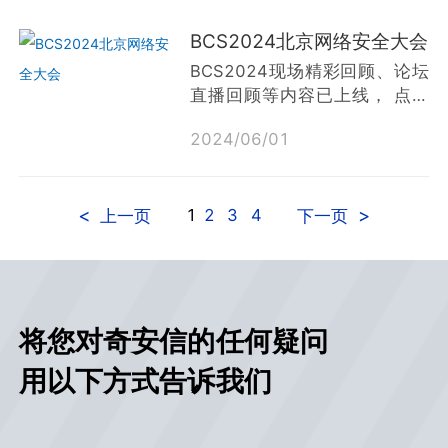
子）、安全从业者和技术精英开
放的专注于漏洞响应与防护的全
BCS2024北京网络安全大会
球性安全行业盛会，备受社会各
BCS2024现场精彩回顾、论坛
界的关注。
直播回顾等内容已上线， 点击
2024补天白帽黑客大会将于
了解详情
2024年10月17日-18日在上海
2024
/
06
/
01
·五角场凯悦酒店举行。本届大
会将协同行业社区力量，联合打
造白帽技术盛宴，共同探索、研
<
>
1
2
3
4
上一页
下一页
究最新的安全技术，白帽发展方
向，为安全从业人员搭建一个交
流、分享的平台！
将您对奇安信的任何疑问
用以下方式告诉我们