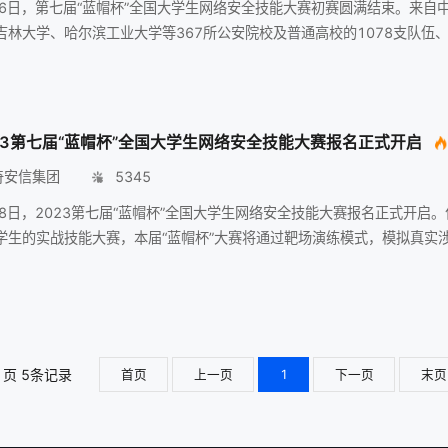
26日，第七届“蓝帽杯”全国大学生网络安全技能大赛初赛圆满结束。来自
吉林大学、哈尔滨工业大学等367所公安院校及普通高校的1078支队伍、
个小时，51道赛题被攻破48道。待裁判组审核WP（解题思路）后，将在
面向全国公安院校和普通高校大学生的实战技能大赛，“蓝帽杯”全国大学
23第七届“蓝帽杯”全国大学生网络安全技能大赛报名正式开启
奇安信集团
5345
28日，2023第七届“蓝帽杯”全国大学生网络安全技能大赛报名正式开启
学生的实战技能大赛，本届“蓝帽杯”大赛将通过靶场演练模式，模拟真实
的发现和解决能力，并通过比赛及培训等多种形式，全面选拔、培养网络
攻防和电子取证深入融合作为被誉为未来网警“奥运会”的综合性赛事活动，
/1页 5条记录
首页
上一页
1
下一页
末页