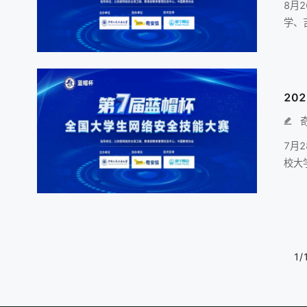
8月
学、
经8
作为
20
7月
校大
问题
网络
赛.
1