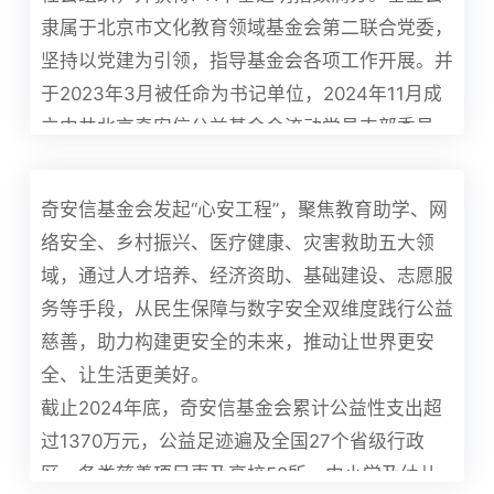
隶属于北京市文化教育领域基金会第二联合党委，
坚持以党建为引领，指导基金会各项工作开展。并
于2023年3月被任命为书记单位，2024年11月成
立中共北京奇安信公益基金会流动党员支部委员
会。
愿景：
每个希望都能得到守护！
奇安信基金会发起“心安工程”，聚焦教育助学、网
使命：
让世界更安全，让生活更美好！
络安全、乡村振兴、医疗健康、灾害救助五大领
联系我们：
cf@qianxin.com
域，通过人才培养、经济资助、基础建设、志愿服
务等手段，从民生保障与数字安全双维度践行公益
慈善，助力构建更安全的未来，推动让世界更安
全、让生活更美好。
截止2024年底，奇安信基金会累计公益性支出超
过1370万元，公益足迹遍及全国27个省级行政
区，各类慈善项目惠及高校58所、中小学及幼儿