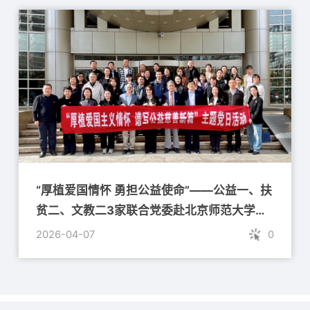
“厚植爱国情怀 勇担公益使命”——公益一、扶
贫二、文教二3家联合党委赴北京师范大学开
展主题党日活动
2026-04-07
0