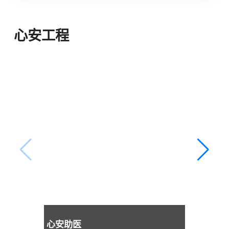
园26所、医院及医疗机构49家、覆盖84个乡村，
总受益人群超过42万人次。
心安工程
心安助医