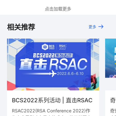
2022-05-26
下载
威努特-《保障工业企业生产安全 助力“十四五”新建设》
点击加载更多
2022-05-26
下载
相关推荐
更多
中国产品-冬奥场景的高对抗威胁情报运营实践
2022-05-26
下载
思博伦通信-《SD-WAN/SASE 思博伦解决方案》
2022-05-26
下载
中国产品-天眼在北京2022冬奥会的安全经验分享
2022-05-26
下载
海泰方圆-《密码应用服务能力介绍》
BCS2022系列活动 | 直击RSAC
2022-05-26
下载
中国产品-边界组网优化与SSL解密在冬奥中的应用
RSAC2022(RSA Conference 2022)作
奇