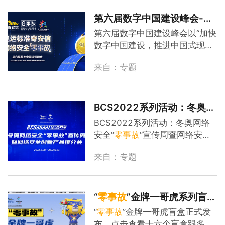
的网络安全保障能力。
第六届数字中国建设峰会-奥
运标准奇安信 网络安全
零
事
第六届数字中国建设峰会以“加快
故
数字中国建设，推进中国式现代
化”为主题，自举办以来，数字中
来自：专题
国建设峰会已经成为我国信息化
发展政策发布平台、数字中国建
设最新成果展示平台、电子政务
和数字经济理论经验和实践交流
BCS2022系列活动：冬奥网
平台、汇聚全球力量助推数字中
络安全“
零
事故
“宣传周暨网络
BCS2022系列活动：冬奥网络
国建设的合作平台。奇安信集团
安全创新产品推介会
安全“
零
事故
“宣传周暨网络安全
专注于网络空间安全市场，面向
创新产品推介会
政府、企业用户提供新一代企业
来自：专题
级网络安全产品和服务。2022
年3月13日，奇安信圆满完成了
北京冬奥会和冬残奥会网络安全
“
零
事故
”金牌一哥虎系列盲盒
保障工作，兑现了北京冬奥网络
发布活动
“
零
事故
”金牌一哥虎盲盒正式发
安全“
零
事故
”的承诺,为我国关键
布。点击查看十六个盲盒跟多细