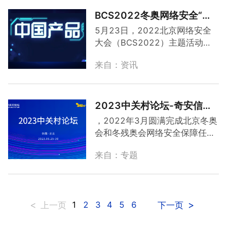
意大利成功挫败了一系列针对米
分，以及“闽江夜话”“有福之州·对
兰冬奥会的网络攻击，攻击目标
BCS2022冬奥网络安全“
零
话未来”等活动，采用线上线下相
涵盖海外外交使团、冬奥相关网
事故
”宣传周压轴：解密守
5月23日，2022北京网络安全
结合的方式举行。
站及设施，科尔蒂纳丹佩佐的奥
护“
零
事故
”的“中国产品”
大会（BCS2022）主题活动
奇安信在本次数字中国峰会期间
运酒店也未能幸免，约120个目
——冬奥网络安全“
零
事故
”宣传
联合中国电子集团呈现以“冬奥标
标受到波及。
来自：资讯
周暨网络安全创新产品推介会进
准奇安信 网络安全
零
事故
”为主
入最后一天，支撑北京冬奥网络
题的一系列精彩活动。
安全“
零
事故
”的14款“中国产
品”集体亮相。1“中国产品”守护
2023中关村论坛-奇安信精
北京冬奥网络安全北京冬奥会是
彩呈现
，2022年3月圆满完成北京冬奥
一个庞大的安全工程体系，几乎
会和冬残奥会网络安全保障任
应用到了奇安信集团所有产品和
务，创造了冬奥网络安全“
零
事
各岗位类型的安全人员，并在技
来自：专题
故
”的世界纪录，此次论坛奇安信
术层面联防联动实现了所有产品
集团将围绕“奥运标准奇安信，网
之间数据的打通。在5月23日
络安全
零
事故
”的主题，展示奇安
的“中国产品”主题峰会...
信冬奥网络安全保障中国方案：
<
>
1
2
3
4
5
6
上一页
下一页
中国模式、中国架构、中国产
品、中国服务，并参与论坛众多