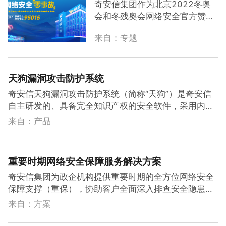
题-奥运标准奇安信 网络安
奇安信集团作为北京2022冬奥
全“
零
事故
”
会和冬残奥会网络安全官方赞助
商，兑现了冬奥网络安全“
零
事
来自：专题
故
”运行的承诺。其中采用的“六
全体系”打造的中国方案创下了中
国模式、中国架构、中国产品和
中国服务的四大创新，冬奥组委
天狗漏洞攻击防护系统
评价此次冬奥会和冬残奥会的网
奇安信天狗漏洞攻击防护系统（简称“天狗”）是奇安信
络安全保障水平高于往届。奇安
自主研发的、具备完全知识产权的安全软件，采用内存
信正在北京冬奥委技术部的指导
指令流检测技术，并深度融合人工智能、机器学习技
来自：产品
下总结本次冬奥网络安全保障“
零
术，从更底层监测漏洞攻击代码的执行，不依赖于已知
事故
”的经验，汇总成为奥运遗
漏洞和攻击特征即可防御新型漏洞攻击（包含0day），
产，通过本次安全周活动为国家
是奇安信实现北京冬奥网络安全
零
事故
的四大黑科技之
重要时期网络安全保障服务解决方案
重大网络安全保障活动、关键信
一。目前，奇安信天狗已经被大规模应用于高并发、业
息基础设施、关键单位的安全保
奇安信集团为政企机构提供重要时期的全方位网络安全
务连续性要求高的政企单位中，在0day漏洞攻击防御和
护提供了重要经验实践，为未来
保障支撑（重保），协助客户全面深入排查安全隐患，
高级后门发现方面的表现尤其出色，获得了客户的一致
我国网络安全产业发展提供新的
提供7×24小时安全监控、事件分析处置和应急响应保
好评。
来自：方案
启示。
障，实现“重保前期控风险清隐患、重保期间强监控
零
事
故
”的保障目标，切实提高重要系统运营单位在重要时期