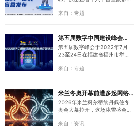
信息基础设施和重大活动的网络
节介绍，内附购买二维码。
安全保障提供示范样本和有益经
来自：专题
验。此次峰会奇安信集团将围
绕“奥运标准奇安信 网络安全
零
事故
”的主题参与众多环节。
第五届数字中国建设峰会
——冬奥标准奇安信 网络安
第五届数字峰会于2022年7月
全
零
事故
系列精彩活动
23至24日在福建省福州市举
办，以“创新驱动新变革 数字引
来自：专题
领新格局”为主题，由国家互联网
信息办公室、国家发展改革委、
科技部、工业和信息化部、国务
院国资委、福建省人民政府共同
米兰冬奥开幕前遭多起网络
主办，福建省数字福建建设领导
攻击，“
零
事故
”安全目标再成
2026年米兰科尔蒂纳丹佩佐冬
小组办公室、福建省互联网信息
行业焦点
奥会大幕拉开，这场冰雪盛会不
办公室、福州市人民政府共同承
仅是运动员的竞技舞台，更是网
办。包括开幕式、主论坛、政策
来自：资讯
络安全的攻防前线。意大利外交
发布、分论坛、成果展、数字产
部长安东尼奥·塔亚尼日前证实，
品博览会、创新大赛等七个部