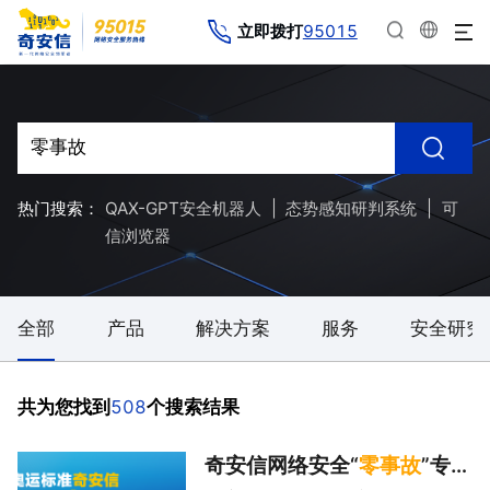
95015
立即拨打
热门搜索：
QAX-GPT安全机器人
|
态势感知研判系统
|
可
信浏览器
全部
产品
解决方案
服务
安全研究
508
共为您找到
个搜索结果
奇安信网络安全“
零
事故
”专