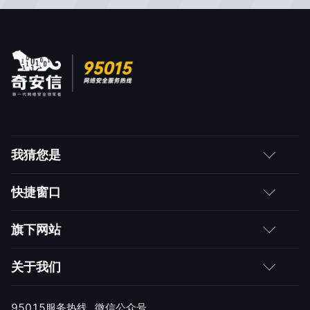
我猜您是
客户
快捷窗口
媒体朋友
如何购买
旗下网站
合作伙伴
成为伙伴
网神
关于我们
求职者
产品注册与激活
网康
公司简介
95015服务热线
微信公众号