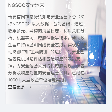
NGSOC安全运营
奇安信网神态势感知与安全运营平台（简
称NGSOC）以大数据平台为基础，通过
收集多元、异构的海量日志，利用关联分
析、机器学习、威胁情报等技术，帮助政
企客户持续监测网络安全态势，实现从“被
动防御 ”向 “主动防御” 的进阶，为安全管
理者提供风险评估和应急响应的决策支
撑，为安全运营人员提供威胁发现、调查
分析及响应处置的安全运营工具，已经在
1000＋大型政企单位落地实践。
查看更多