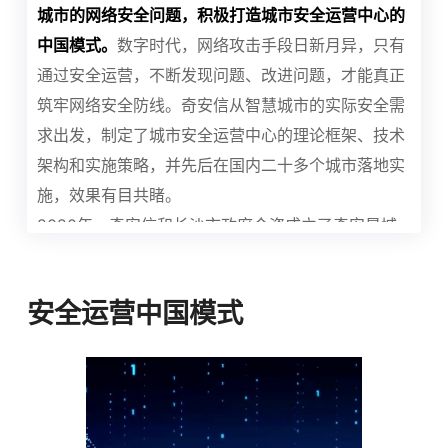
城市的网络安全问题，积极打造城市安全运营中心的
中国模式。
数字时代，网络攻击手段日新月异，只有
通过安全运营，不断发现问题、改进问题，才能真正
筑牢网络安全防线。奇安信从智慧城市的实际安全需
求出发，制定了城市安全运营中心的理论框架、技术
架构和实施策略，并先后在国内二十多个城市落地实
施，效果有目共睹。
2020年，奇安信和长沙市政府合资成立了奇安星城
公司，共同打造城市网络安全运营中心。两年时间
里，建成了跨行业、跨部门、跨区域的立体化网络安
安全运营中国模式
全体系；为全市政务、教育、医疗、金融等行业
550
多家单位提供安全服务；发现并协同处置事件3000
多起，协助完成高危风险整改1000多次，有力保障了
长沙市的数字化建设。