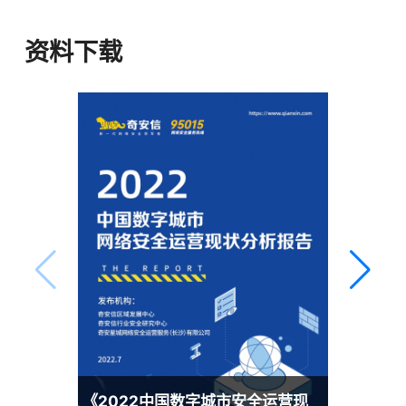
天眼安全运营
资料下载
奇安信网神威胁监测与分析系统（天眼）
是以攻防渗透和数据分析为核心竞争力，
聚焦威胁检测和响应，为客户提供安全服
务与产品解决方案。天眼基于网络流量和
终端EDR日志，运用威胁情报、规则引
擎、文件虚拟执行、机器学习等技术，精
准发现网络中针对主机与服务器的已知高
级网络攻击和未知的新型网络攻击的入侵
行为，利用本地大数据平台对流量日志和
终端日志进行存储和查询，结合威胁情报
和攻击链分析对事件进行分析、研判和回
溯，同时结合边界NDR、终端EDR以及自
动化编排处置可以及时的阻断威胁。
《2022中国数字城市安全运营现