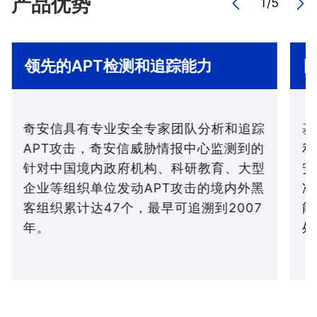
产品优势
1
/
5
领先的APT检测和追踪能力
奇安信具有专业安全专家团队分析和追踪
基
APT攻击，奇安信威胁情报中心监测到的
利
针对中国境内政府机构、科研教育、大型
安
企业等组织单位发动APT攻击的境内外黑
准
客组织累计达47个，最早可追溯到2007
能
年。
处