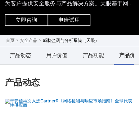
为客户提供安全服务与产品解决方案。天眼基于网络
流量和终端EDR日志，运用威胁情报、规则引擎、文
件虚拟执行、机器学习等技术，精准发现网络中针对
立即咨询
申请试用
主机与服务器的已知高级网络攻击和未知的新型网络
攻击的入侵行为，利用本地大数据平台对流量日志和
终端日志进行存储和查询，结合威胁情报和攻击链分
>
>
威胁监测与分析系统（天眼）
首页
安全产品
析对事件进行分析、研判和回溯，同时结合边界
产品动态
用户价值
产品功能
产品优
NDR、终端EDR以及自动化编排处置可以及时的阻断
威胁。
产品动态