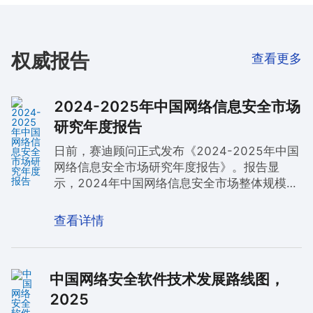
权威报告
查看更多
2024-2025年中国网络信息安全市场
研究年度报告
日前，赛迪顾问正式发布《2024-2025年中国
网络信息安全市场研究年度报告》。报告显
示，2024年中国网络信息安全市场整体规模降
至952.4亿元，同比下降4.6%，传统安全产品
采购趋于谨慎，但安全服务市场逆势增长。在
查看详情
市场结构性分化加剧的背景下，奇安信集团凭
借深厚的技术积累与创新布局，连续六年稳居
中国网络信息安全市场第一，并在终端安全、
中国网络安全软件技术发展路线图，
安全管理平台和安全服务三大核心领域蝉联市
场份额首位。同时，在统一威胁管理（UTM）
2025
和Web安全等传统硬件市场中，奇安信销售份