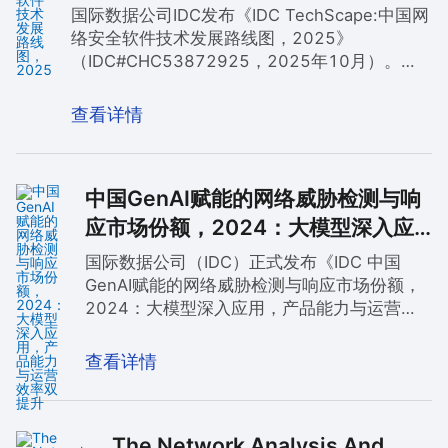
国际数据公司IDC发布《IDC TechScape:中国网
额位列前二，展现出全面而稳固的市场竞争
络安全软件技术发展路线图，2025》
力。
（IDC#CHC53872925，2025年10月）。在
该报告重点关注的9个网络安全关键技术领域
中，奇安信均被列为推荐厂商，成为覆盖领域最
查看详情
多的企业。该9项技术领域分别是：安全副驾
驶、应用安全态势管理（ASPM）、云原生应用
程序保护平台（CNAPP）、企业浏览器、零信
中国GenAI赋能的网络威胁检测与响
任网络访问（ZTNA）、终端安全、网络检测与
响应（NDR）、电子发现与取证、威胁情报。
应市场份额，2024：大模型深入应
用，产品能力与运营效率双提升
国际数据公司（IDC）正式发布《IDC 中国
GenAI赋能的网络威胁检测与响应市场份额，
2024：大模型深入应用，产品能力与运营效
率双提升》。报告对2024年国内网络威胁检
测与响应市场的规模、技术发展等情况进行了
查看详情
系统研究。奇安信凭借天眼威胁监测与分析系
统的智能研判检测、多维度威胁分析、自动化
实时响应能力，自2021年起已连续四年位居
The Network Analysis And
该市场第一，进一步巩固了其在网络安全领域