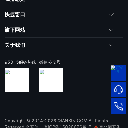
客户
快捷窗口
媒体朋友
如何购买
旗下网站
合作伙伴
成为伙伴
网神
关于我们
求职者
产品注册与激活
网康
公司简介
95015服务热线
微信公众号
样本上报
技术研究院
公司新闻
奇安信天守安全软件
威胁情报中心
发展历程
95015
网络安
顽固病毒专杀工具
补天漏洞响应平台
全服务
联系我们
热线
NOX 安全监测
在线客
廉洁举报
进出口合规声明
Copyright © 2014-2026 QIANXIN.COM All Rights
服
95015
Reserved 奇安信
京ICP备16020626号-8
京公网安备