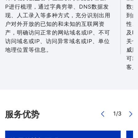
P进行梳理，通过字典穷举、DNS数据发
数据
现、人工录入等多种方式，充分识别出用
到的
户对外开放的已知的和未知的互联网资
性、
产，明确访问正常的网站域名或IP、不可
及时
访问域名或IP、访问异常域名或IP、单位
关信
地理位置等信息。
威胁
可靠
客户
服务优势
1
/
3