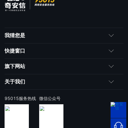
我猜您是
客户
快捷窗口
媒体朋友
如何购买
旗下网站
合作伙伴
成为伙伴
网神
关于我们
求职者
产品注册与激活
网康
公司简介
95015服务热线
微信公众号
样本上报
技术研究院
公司新闻
奇安信天守安全软件
威胁情报中心
发展历程
95015
顽固病毒专杀工具
网络安
补天漏洞响应平台
全服务