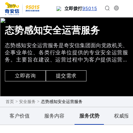
95015
立即拨打
态势感知安全运营服务
态势感知安全运营服务是奇安信集团面向党政机关、
企事业单位、各类行业单位提供的专业安全运营服
务。主要旨在建设、运营过程中为客户提供运营服
务，以威胁发现为基础，以分析验证为核心，以通报
处置为关键，以推动提升为目标。基于态势感知平台
立即咨询
提交需求
发现重点监管目标网络安全事件、威胁来源和组织，
全面掌握网络安全情况、威胁情报线索，帮助输出监
管单位所需的相关数据监测和分析报告，帮助监管单
>
>
态势感知安全运营服务
首页
安全服务
位更全面、更准确、更高效地行使信息安全监管职
能。通过运营驱动安全体系建设，提升产品应用价
客户价值
服务内容
服务优势
权威报
值。