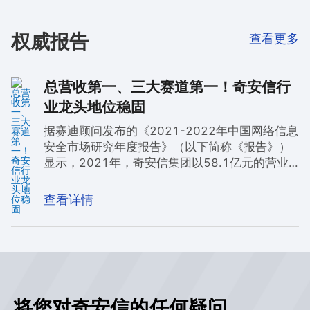
权威报告
查看更多
总营收第一、三大赛道第一！奇安信行
业龙头地位稳固
据赛迪顾问发布的《2021-2022年中国网络信息
安全市场研究年度报告》（以下简称《报告》）
显示，2021年，奇安信集团以58.1亿元的营业
收入位居市场第一位，行业龙头地位进一步得以
稳固。在终端安全、安全管理平台、安全服务等
查看详情
三大细分赛道，奇安信多年排名市场第一，而在
竞争激烈的UTM、Web安全等领域，奇安信也持
续保持市场前二的地位。
将您对奇安信的任何疑问