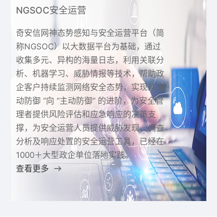
NGSOC安全运营
奇安信网神态势感知与安全运营平台（简
称NGSOC）以大数据平台为基础，通过
收集多元、异构的海量日志，利用关联分
析、机器学习、威胁情报等技术，帮助政
企客户持续监测网络安全态势，实现从“被
动防御 ”向 “主动防御” 的进阶，为安全管
理者提供风险评估和应急响应的决策支
撑，为安全运营人员提供威胁发现、调查
分析及响应处置的安全运营工具，已经在
1000＋大型政企单位落地实践。
查看更多