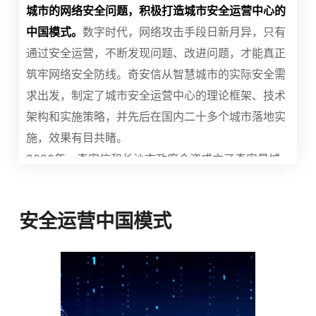
城市的网络安全问题，积极打造城市安全运营中心的
中国模式。
数字时代，网络攻击手段日新月异，只有
通过安全运营，不断发现问题、改进问题，才能真正
筑牢网络安全防线。奇安信从智慧城市的实际安全需
求出发，制定了城市安全运营中心的理论框架、技术
架构和实施策略，并先后在国内二十多个城市落地实
施，效果有目共睹。
2020年，奇安信和长沙市政府合资成立了奇安星城
公司，共同打造城市网络安全运营中心。两年时间
里，建成了跨行业、跨部门、跨区域的立体化网络安
安全运营中国模式
全体系；为全市政务、教育、医疗、金融等行业
550
多家单位提供安全服务；发现并协同处置事件3000
多起，协助完成高危风险整改1000多次，有力保障了
长沙市的数字化建设。