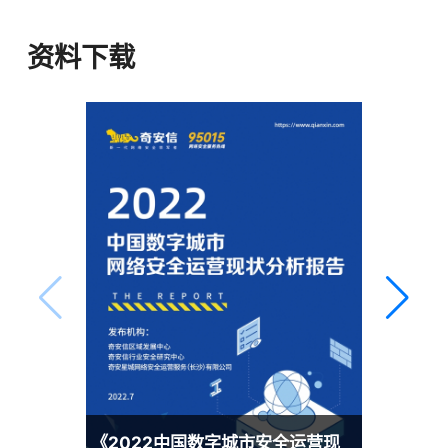
天眼安全运营
资料下载
奇安信网神威胁监测与分析系统（天眼）
是以攻防渗透和数据分析为核心竞争力，
聚焦威胁检测和响应，为客户提供安全服
务与产品解决方案。天眼基于网络流量和
终端EDR日志，运用威胁情报、规则引
擎、文件虚拟执行、机器学习等技术，精
准发现网络中针对主机与服务器的已知高
级网络攻击和未知的新型网络攻击的入侵
行为，利用本地大数据平台对流量日志和
终端日志进行存储和查询，结合威胁情报
和攻击链分析对事件进行分析、研判和回
溯，同时结合边界NDR、终端EDR以及自
动化编排处置可以及时的阻断威胁。
《2022中国数字城市安全运营现