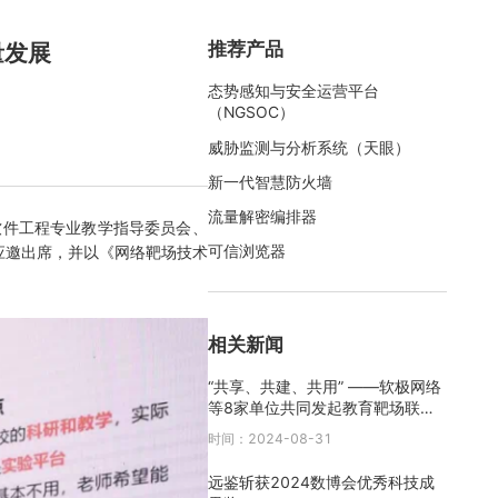
推荐产品
量发展
态势感知与安全运营平台
（NGSOC）
威胁监测与分析系统（天眼）
新一代智慧防火墙
流量解密编排器
软件工程专业教学指导委员会、
可信浏览器
应邀出席，并以《网络靶场技术
相关新闻
“共享、共建、共用” ——软极网络
等8家单位共同发起教育靶场联邦
互联共享行动倡议
时间：2024-08-31
远鉴斩获2024数博会优秀科技成