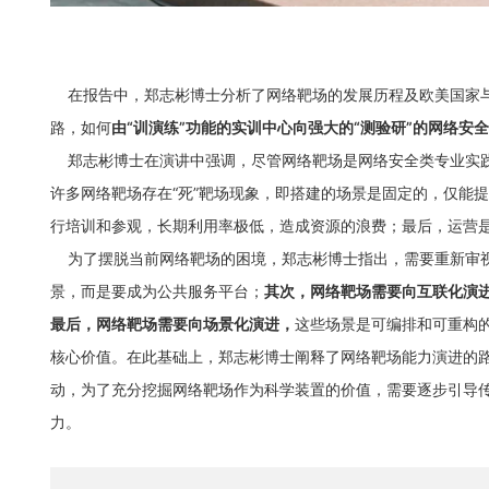
在报告中，郑志彬博士分析了网络靶场的发展历程及欧美国家与
路，如何
由“训演练”功能的实训中心向强大的“测验研”的网络安
郑志彬博士在演讲中强调，尽管网络靶场是网络安全类专业实践
许多网络靶场存在“死”靶场现象，即搭建的场景是固定的，仅能
行培训和参观，长期利用率极低，造成资源的浪费；最后，运营
为了摆脱当前网络靶场的困境，郑志彬博士指出，需要重新审视
景，而是要成为公共服务平台；
其次，网络靶场需要向互联化演
最后，网络靶场需要向场景化演进，
这些场景是可编排和可重构
核心价值。在此基础上，郑志彬博士阐释了网络靶场能力演进的路
动，为了充分挖掘网络靶场作为科学装置的价值，需要逐步引导传
力。