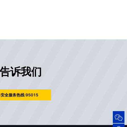
告诉我们
安全服务热线:95015
95015