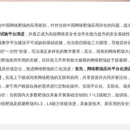
中国网络靶场的应用差别，针对当前中国网络靶场应用存在的问题，提
全试验平台演进
，并真正成为高校网络安全专业学生能力提升的安全基础性
教学平台建设不可或缺的基础设施，但当前仍面临三大困境，导致其价
提供“一次性”价值，无法满足多样化的教学要求；其次，现有的网络靶场
是靶场发挥作用的关键，但目前几乎所有较大规模的网络靶场处于探索期
其价值定位，推进网络靶场的三化演进：
首先，网络靶场应向平台化演
进，
实现上下级或同类网络靶场的互联和协同，共享资源并共同开展活动
的，便于用户根据自身的需求进行定制化操作。实现平台化、互联化、场
径：当前国内大多数靶场仅具备开展基础活动的L1~L2级能力，如训练
统靶场及新建靶场向L3，L4能力等级演进，具备新技术、新应用的安全