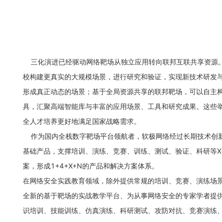
三化演进已经驱动网络靶场从独立应用转向联邦互联共享资源。
校构建更真实的大规模场景，进行研究和验证，实现新技术研发与
形成真正动态的场景；基于全局资源共享的联邦靶场，可以自主
具，汇聚高端智能库与丰富的应用场景、工具和研究成果。这些
全人才培养更好地满足国家战略需求。
作为国内全栈数字靶场平台领航者，软极网络经过长期技术创新
基础产品，支撑培训、演练、竞赛、训练、测试、验证、科研等
案，形成1+4+X+N的产品和解决方案体系。
在网络安全实践教育领域，除外提供常规的培训、竞赛、演练场
全新的基于靶场的实战教学平台、为从事网络安全的专家学者提
识培训、技能训练、仿真演练、科研测试、攻防对抗、竞赛演练