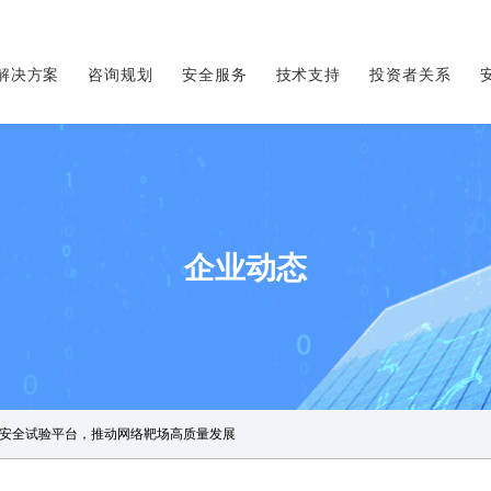
解决方案
咨询规划
安全服务
技术支持
投资者关系
企业动态
安全试验平台，推动网络靶场高质量发展