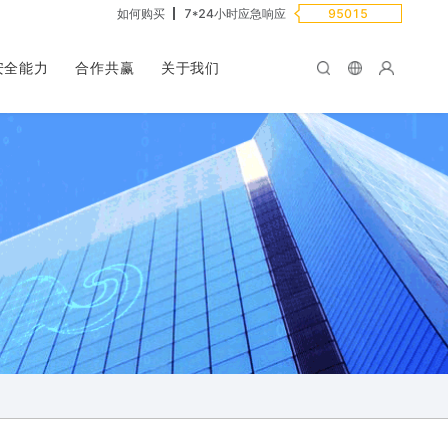
如何购买
7*24小时应急响应
95015
安全能力
合作共赢
关于我们