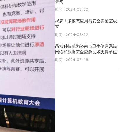
果奖
时间：2024-08-30
揭牌！多模态应用与安全实验室成
立
时间：2024-08-02
昂楷科技成为济南市卫生健康系统
网络和数据安全应急技术支撑单位
时间：2024-07-18