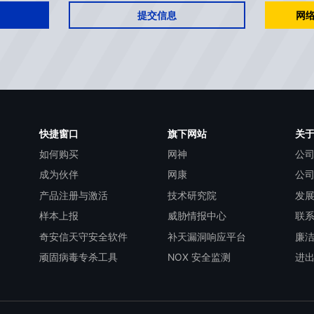
提交信息
网络
快捷窗口
旗下网站
关
如何购买
网神
公
成为伙伴
网康
公
产品注册与激活
技术研究院
发
样本上报
威胁情报中心
联
奇安信天守安全软件
补天漏洞响应平台
廉
顽固病毒专杀工具
NOX 安全监测
进