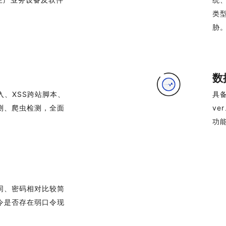
类
胁
数
入、XSS跨站脚本、
具备
测、爬虫检测，全面
ve
功
同、密码相对比较简
令是否存在弱口令现