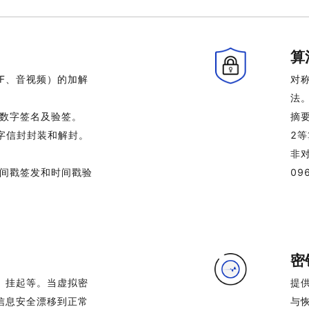
算
F、音视频）的加解
对称
法
的数字签名及验签。
摘要
数字信封封装和解封。
2
非对
时间戳签发和时间戳验
09
密
、挂起等。当虚拟密
提
信息安全漂移到正常
与