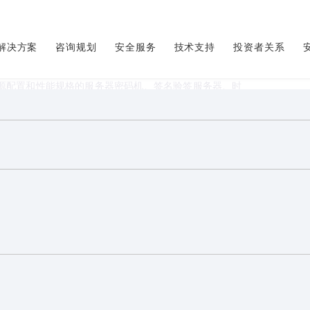
解决方案
咨询规划
安全服务
技术支持
投资者关系
密码产品，通过虚拟化技术，提供便捷可靠、灵活定制、安全
源配置和性能规格的服务器密码机、签名验签服务器、时
、集约利用，实现对密码设备的有效管理和维护。