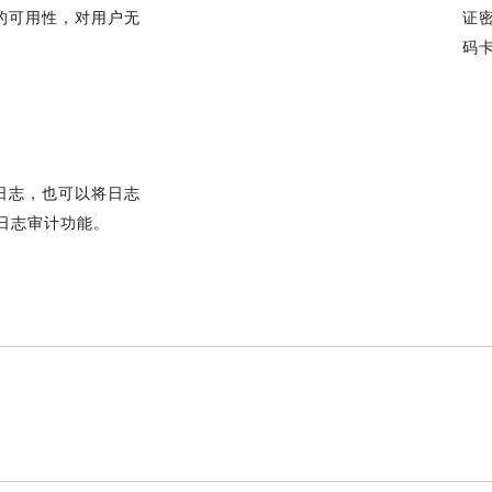
的可用性，对用户无
证
码
日志，也可以将日志
供日志审计功能。