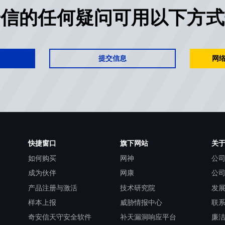
安信的任何疑问可用以下方式
提交信息
网络
快捷窗口
旗下网站
关
如何购买
网神
公
成为伙伴
网康
公
产品注册与激活
技术研究院
发
样本上报
威胁情报中心
联
奇安信天守安全软件
补天漏洞响应平台
廉