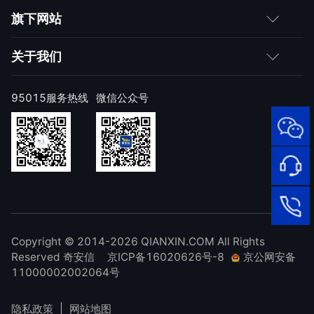
媒体朋友
如何购买
旗下网站
合作伙伴
成为伙伴
网神
关于我们
求职者
产品注册与激活
网康
公司简介
95015服务热线
微信公众号
样本上报
技术研究院
公司新闻
奇安信天守安全软件
威胁情报中心
发展历程
95015
顽固病毒专杀工具
网络安
补天漏洞响应平台
全服务
联系我们
热线
NOX 安全监测
在线客
廉洁举报
进出口合规声明
Copyright © 2014-2026 QIANXIN.COM All Rights
服
95015
Reserved 奇安信
京ICP备16020626号-8
京公网安备
11000002002064号
隐私政策
|
网站地图