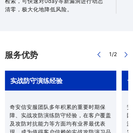
检索，可快速对0day等新漏洞进行动态
清零，极大化地降低风险。
服务优势
1
/
2
实战防守演练经验
奇安信安服团队多年积累的重要时期保
安
障、实战攻防演练防守经验，在客户覆盖
团
及攻防对抗能力等方面均有业界最优表
漏
现，成为值得客户信赖的实战攻防演习品
发