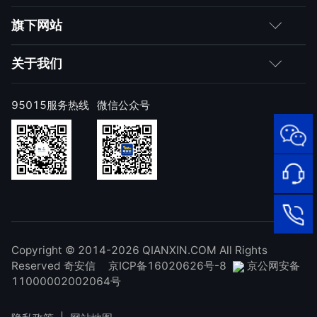
媒体朋友
如何购买
旗下网站
合作伙伴
成为伙伴
网神
关于我们
求职者
产品注册与激活
网康
公司简介
95015服务热线
微信公众号
样本上报
技术研究院
公司新闻
奇安信天守安全软件
威胁情报中心
发展历程
95015
顽固病毒专杀工具
网络安
补天漏洞响应平台
全服务
联系我们
热线
NOX 安全监测
在线客
廉洁举报
进出口合规声明
Copyright © 2014-2026 QIANXIN.COM All Rights
服
95015
Reserved 奇安信
京ICP备16020626号-8
京公网安备
11000002002064号