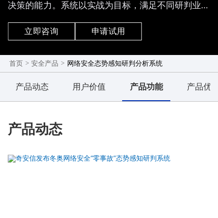
决策的能力。系统以实战为目标，满足不同研判业务
场景的构建，具备汇数据、去噪音、找异常、补数
据、做研判、下指令、做总结等业务功能，为客户及
立即咨询
申请试用
时掌握安全情况并快速进行决策提供帮助和支撑。在
重大活动保障和应急事件处置过程中，系统能够真正
做到精确打击、精准防控，更高效地提供安全保障能
>
>
网络安全态势感知研判分析系统
首页
安全产品
力。
产品动态
用户价值
产品功能
产品优
产品动态