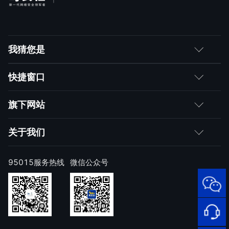
我猜您是
客户
快捷窗口
媒体朋友
如何购买
旗下网站
合作伙伴
成为伙伴
网神
关于我们
求职者
产品注册与激活
网康
公司简介
95015服务热线
微信公众号
样本上报
技术研究院
公司新闻
奇安信天守安全软件
威胁情报中心
发展历程
95015
顽固病毒专杀工具
网络安
补天漏洞响应平台
全服务
联系我们
热线