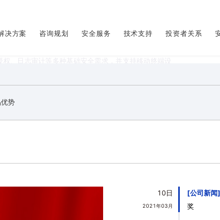
解决方案
咨询规划
安全服务
技术支持
投资者关系
、运营商等行业客户推出，助力企事业单位完成远程办公 、
家密码管理部门要求，支持核准的国密协商模式及SM1、
访问授权、日志审计等多种基础安全需求，并支持移动终端设
工、领导可以在任意时间、任意地点、任意终端安全可靠
品优势
10日
公司新闻
奖
2021年03月