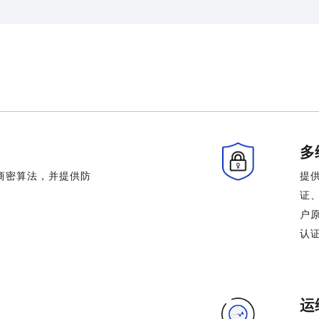
多
以及商密算法，并提供防
提
。
证
户
认
运