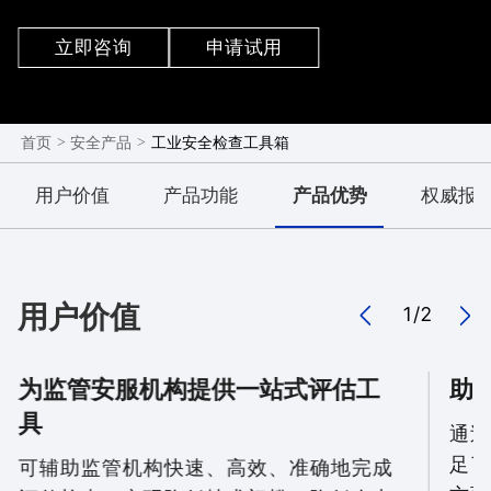
以工业资产为中心，以安全风险监测为主线，具有资
产自动识别、漏洞无损发现、威胁实时检测、异常行
立即咨询
申请试用
为分析、工业协议审计等核心功能，并为客户提供标
准、专业的检查指导，内置多种合规评估模板，帮助
客户快速分析业务现状，评估工业网络安全风险。
>
>
工业安全检查工具箱
首页
安全产品
用户价值
产品功能
产品优势
权威报
用户价值
1
/
2
为监管安服机构提供一站式评估工
助
具
通过
足了
可辅助监管机构快速、高效、准确地完成