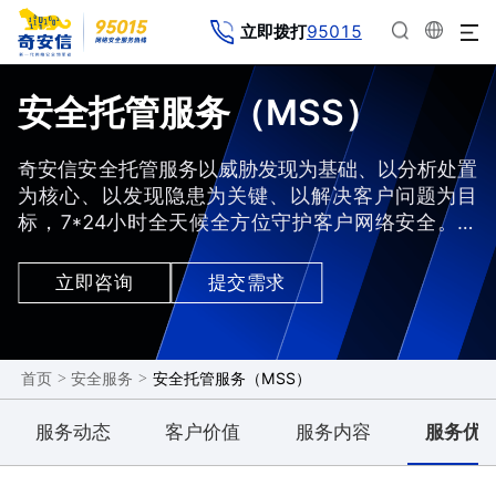
95015
立即拨打
安全托管服务（MSS）
奇安信安全托管服务以威胁发现为基础、以分析处置
为核心、以发现隐患为关键、以解决客户问题为目
标，7*24小时全天候全方位守护客户网络安全。通
过远程收集安全设备的日志和流量数据，利用大数据
存储、分析技术，对各类安全数据进行关联分析和深
立即咨询
提交需求
入挖掘，为客户提供资产、威胁、脆弱性等方面的综
合分析服务，帮助客户精准识别和监测网络中的安全
威胁，并对确认的威胁事件及时通知客户、主动进行
>
>
安全托管服务（MSS）
首页
安全服务
响应，协助客户完成威胁事件的处置闭环工作。
服务动态
客户价值
服务内容
服务优