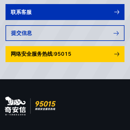
联系客服
提交信息
网络安全服务热线:95015