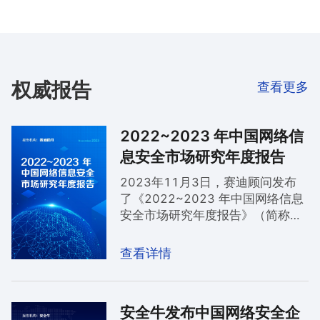
权威报告
查看更多
2022~2023 年中国网络信
息安全市场研究年度报告
2023年11月3日，赛迪顾问发布
了《2022~2023 年中国网络信息
安全市场研究年度报告》（简称
《报告》）。《报告》显示，
2022 年，中国网络信息安全市场
查看详情
依然保持增长，整体市场规模达到
920.0 亿元，同比增长 7.2%
安全牛发布中国网络安全企