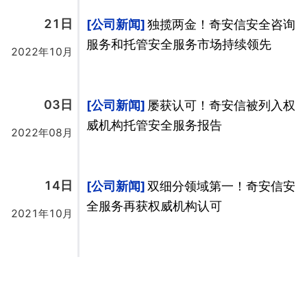
21日
公司新闻
独揽两金！奇安信安全咨询
服务和托管安全服务市场持续领先
2022年10月
03日
公司新闻
屡获认可！奇安信被列入权
威机构托管安全服务报告
2022年08月
14日
公司新闻
双细分领域第一！奇安信安
全服务再获权威机构认可
2021年10月