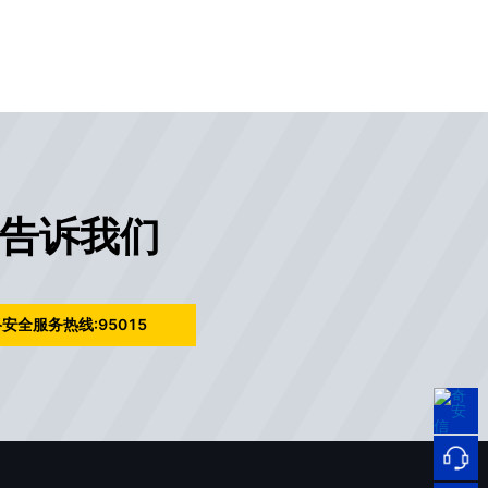
告诉我们
安全服务热线:95015
95015
网络
安全
服务