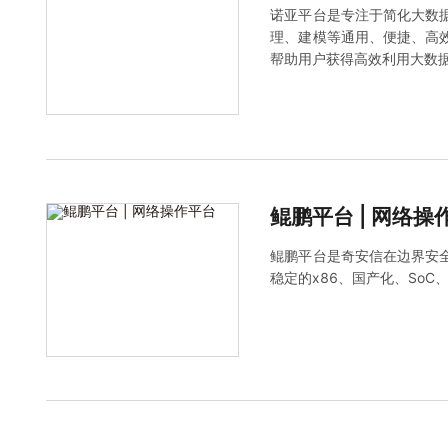
诺亚平台是专注于简化大数
理、建模等通用、便捷、高
帮助用户获得高效利用大数
鲲鹏平台 | 网络操
鲲鹏平台是奇安信在边界安
稳定的x86、国产化、So