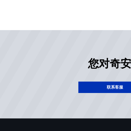
您对奇
联系客服