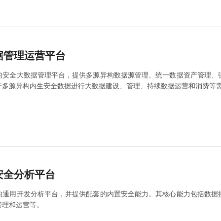
数据管理运营平台
的安全大数据管理平台，提供多源异构数据源管理、统一数据资产管理、
于多源异构内生安全数据进行大数据建设、管理、持续数据运营和消费等
据安全分析平台
的通用开发分析平台，并提供配套的内置安全能力。其核心能力包括数据
管理和运营等。