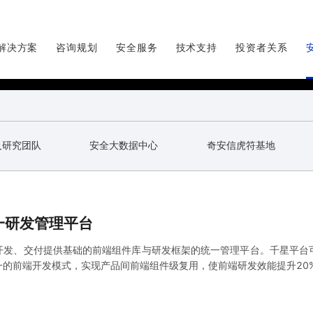
解决方案
咨询规划
安全服务
技术支持
投资者关系
挖掘、电子取证、工业互联网、车联网等领域的
服务及安全研究方面的团队建设，以及在安全人
及研究团队
安全大数据中心
奇安信虎符基地
统一研发管理平台
开发、交付提供基础的前端组件库与研发框架的统一管理平台。千星平台
的前端开发模式，实现产品间前端组件级复用，使前端研发效能提升20%