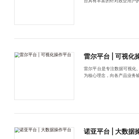
台具有丰富的针对政企用户
雷尔平台 | 可视化
雷尔平台是专注数据可视化
为核心理念，向各产品业务
诺亚平台 | 大数据