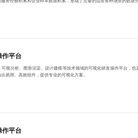
的服务经验积累和企业样本数据积累，形成了完备的适应各种场景的数据
操作平台
、可视分析、图形渲染、设计建模等技术领域的可视化研发操作平台，也
输出易用、高效组件，提供专业的可视化方案。
操作平台