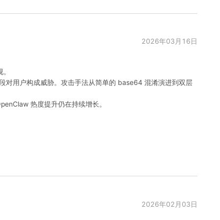
2026年03月16日
视。
种手段对用户构成威胁。攻击手法从简单的 base64 混淆演进到双层
enClaw 热度提升仍在持续增长。
2026年02月03日