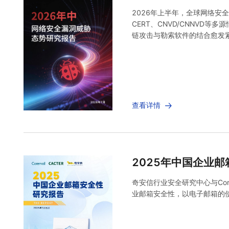
2026年上半年，全球网络安
CERT、CNVD/CNNVD
链攻击与勒索软件的结合愈发
查看详情
2025年中国企业
奇安信行业安全研究中心与Co
业邮箱安全性，以电子邮箱的