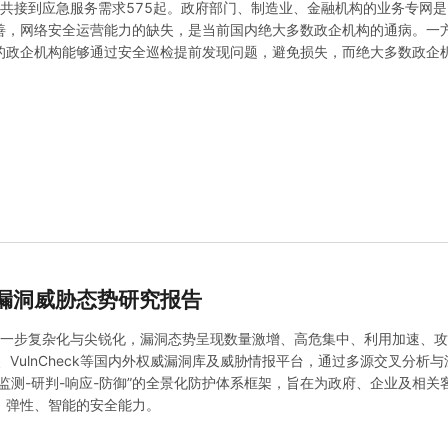
队共接到应急服务需求575起。政府部门、制造业、金融机构的业务专网是
善，网络安全运营能力的缺失，是当前国内绝大多数政企机构的通病。一
2%的政企机构能够通过安全巡检提前发现问题，避免损失，而绝大多数政
全漏洞威胁态势研究报告
进一步复杂化与尖锐化，漏洞态势呈现数量激增、高危集中、利用加速、攻击
D、VulnCheck等国内外权威漏洞库及威胁情报平台，通过多源交叉分
监测-研判-响应-防御”的全景化防护体系框架，旨在为政府、企业及相
、弹性、智能的安全能力。