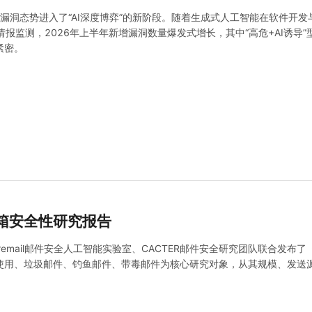
全漏洞态势进入了“AI深度博弈”的新阶段。随着生成式人工智能在软件
等多源情报监测，2026年上半年新增漏洞数量爆发式增长，其中“高危+AI诱
紧密。
邮箱安全性研究报告
remail邮件安全人工智能实验室、CACTER邮件安全研究团队联合发布
使用、垃圾邮件、钓鱼邮件、带毒邮件为核心研究对象，从其规模、发送