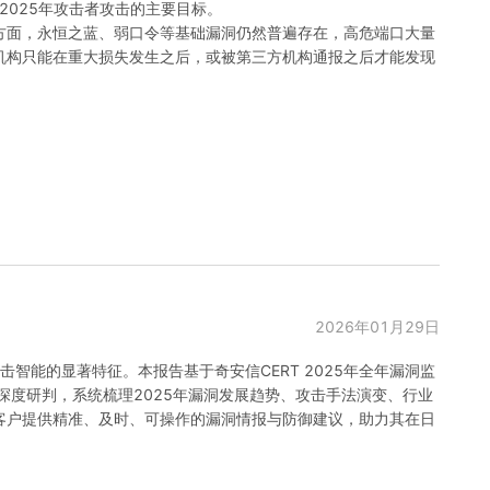
2025年攻击者攻击的主要目标。
方面，永恒之蓝、弱口令等基础漏洞仍然普遍存在，高危端口大量
企机构只能在重大损失发生之后，或被第三方机构通报之后才能发现
2026年01月29日
智能的显著特征。本报告基于奇安信CERT 2025年全年漏洞监
析与深度研判，系统梳理2025年漏洞发展趋势、攻击手法演变、行业
关客户提供精准、及时、可操作的漏洞情报与防御建议，助力其在日