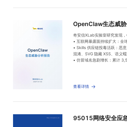
OpenClaw生态威
奇安信XLab实验室研究发现，
• 互联网暴露面持续扩大：全球
• Skills 供应链投毒活跃
混淆、SVG 隐藏 XSS、语
• 仿冒域名急剧增长：累计 3
查看详情
95015网络安全应