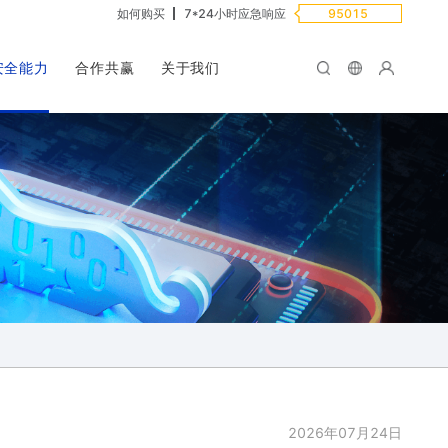
如何购买
7*24小时应急响应
95015
安全能力
合作共赢
关于我们
2026年07月24日