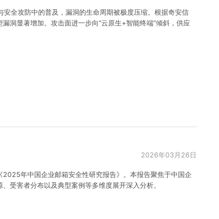
开发与安全攻防中的普及，漏洞的生命周期被极度压缩。根据奇安信
导”型漏洞显著增加。攻击面进一步向“云原生+智能终端”倾斜，供应
2026年03月26日
了《2025年中国企业邮箱安全性研究报告》。本报告聚焦于中国企
源、受害者分布以及典型案例等多维度展开深入分析。