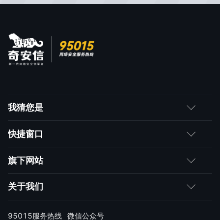
我猜您是
客户
快捷窗口
媒体朋友
如何购买
旗下网站
合作伙伴
成为伙伴
网神
关于我们
求职者
产品注册与激活
网康
公司简介
95015服务热线
微信公众号
样本上报