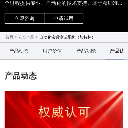
全过程提供专业、自动化的技术支持。基于精细准确
的资产指纹库和国内领先的漏洞插件库，加特林实现
了信息收集、漏洞探测、漏洞利用、权限维持、横向
立即咨询
申请试用
渗透等渗透测试流程的自动化，依托自动化渗透技术
大幅提升渗透效率，帮助众多客户在大型实战攻防演
习中取得辉煌战绩。
>
>
自动化渗透测试系统（加特林）
首页
安全产品
产品动态
用户价值
产品功能
产品优
产品动态