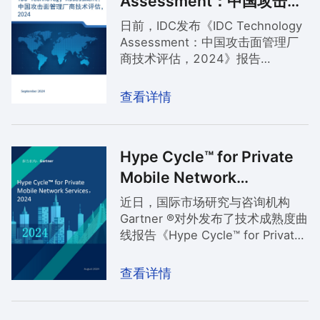
Assessment：中国攻击面
Vendors）。
管理厂商技术评估，2024
日前，IDC发布《IDC Technology
Assessment：中国攻击面管理厂
商技术评估，2024》报告
（Doc#CHC51516424，2024年
9月），从网络资产攻击面管理
查看详情
(CAASM)、外部攻击面管理、威胁
情报、入侵与攻击模拟（BAS）、
综合管理和可视化、应用场景适
Hype Cycle™ for Private
配、平台开放性7个维度进行评
估，奇安信凭借综合实力和技术优
Mobile Network
势入选攻击面管理推荐厂商。
Services，2024
近日，国际市场研究与咨询机构
Gartner ®对外发布了技术成熟度曲
线报告《Hype Cycle™ for Private
Mobile Network Services，
2024》（《2024年私有移动网络
查看详情
服务成熟度曲线》，后简称“报
告”）。奇安信入选为中国攻击面管
理（ASM）代表厂商，我们认为这