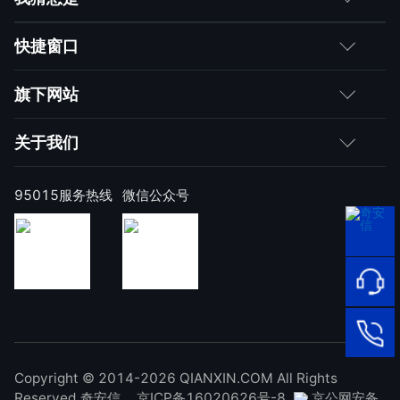
客户
快捷窗口
媒体朋友
如何购买
旗下网站
合作伙伴
成为伙伴
网神
关于我们
求职者
产品注册与激活
网康
公司简介
95015服务热线
微信公众号
样本上报
技术研究院
公司新闻
奇安信天守安全软件
威胁情报中心
发展历程
95015
顽固病毒专杀工具
网络安
补天漏洞响应平台
全服务
联系我们
热线
NOX 安全监测
在线客
廉洁举报
进出口合规声明
Copyright © 2014-2026 QIANXIN.COM All Rights
服
95015
Reserved 奇安信
京ICP备16020626号-8
京公网安备