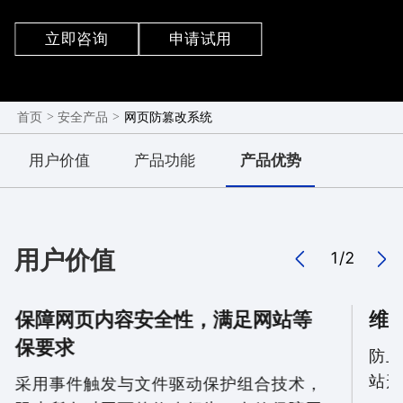
作系统文件底层驱动技术应用到Web服务器中，通过
事件触发方式进行自动监测，对文件夹的所有内容及
立即咨询
申请试用
其底层文件属性进行实时监控，一旦发现文件内容或
属性变更，就会通过纯文件安全拷贝方式，将备份路
径文件夹内容拷贝到监测文件夹相应文件位置，整个
>
>
网页防篡改系统
首页
安全产品
文件复制过程所需的时间是毫秒级，使得公众无法看
到被篡改页面。
用户价值
产品功能
产品优势
用户价值
1
/
2
保障网页内容安全性，满足网站等
维
保要求
防止
站形
采用事件触发与文件驱动保护组合技术，