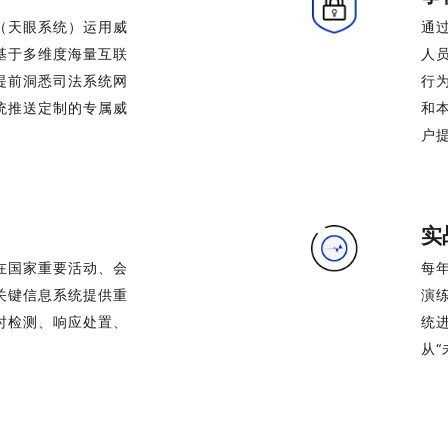
（天眼系统）运用威
通
基于多维度海量互联
人
提前洞悉司法系统网
行
统推送定制的专属威
和
户
实
在国家重要活动、会
每
关键信息系统提供重
演
时检测、响应处置、
统
从“