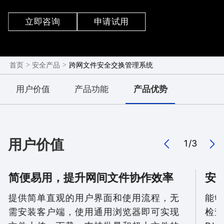
道，实现对所有文件数据流转的事前审核、事后审
计，能够自动对流转的文件进行病毒检查和敏感信息
立即咨询
申请试用
发现，并根据安全检查结果自动触发不同审批流程，
实现文件安全可靠流转，防止敏感数据外泄，且支持
多个隔离网之间的复杂交换规则，已广泛应用于企
>
>
跨网文件安全交换管理系统
首页
安全产品
业、医疗、金融、军工、政法、党政等行业。
用户价值
产品功能
产品优势
用户价值
1
/
3
简便易用，提升网间文件协作效率
安
提供简单直观的用户界面和使用流程，无
能够
需安装客户端，使用通用浏览器即可实现
检查