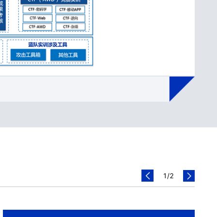
1
/
2