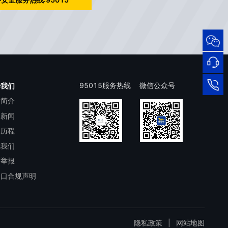
安全服务热线:95015
95015
网络
安全
服务
热线
在线
95015服务热线
微信公众号
于我们
司简介
客服
95015
司新闻
展历程
系我们
洁举报
出口合规声明
隐私政策
|
网站地图