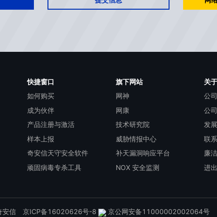
提交信息
网络
快捷窗口
旗下网站
关
如何购买
网神
公
成为伙伴
网康
公
产品注册与激活
技术研究院
发
样本上报
威胁情报中心
联
奇安信天守安全软件
补天漏洞响应平台
廉
顽固病毒专杀工具
NOX 安全监测
进
d 奇安信
京ICP备16020626号-8
京公网安备11000002002064号