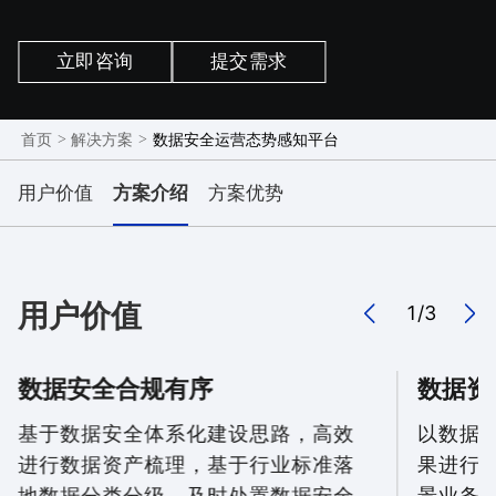
新的“大禹”平台为技术底座，整合奇安信强大的数据
识别、威胁检测、风险分析与处置能力，帮助政企客
立即咨询
提交需求
户进行数据资产梳理、分类分级、协同管控、数据流
动监测、数据安全风险检测与事件处置，为政企单位
构建数据安全的全方位态势感知与动态防护。
>
>
数据安全运营态势感知平台
首页
解决方案
用户价值
方案介绍
方案优势
用户价值
1
/
3
数据安全合规有序
数据资
基于数据安全体系化建设思路，高效
以数据
进行数据资产梳理，基于行业标准落
果进行
地数据分类分级，及时处置数据安全
景业务