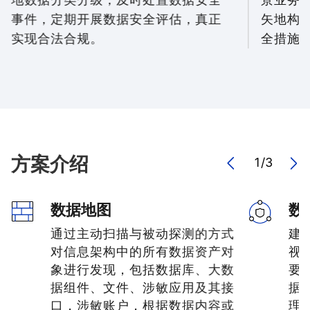
事件，定期开展数据安全评估，真正
矢地构
实现合法合规。
全措施
方案介绍
1
/
3
数据地图
数
通过主动扫描与被动探测的方式
建
对信息架构中的所有数据资产对
视
象进行发现，包括数据库、大数
要
据组件、文件、涉敏应用及其接
据
口，涉敏账户，根据数据内容或
理