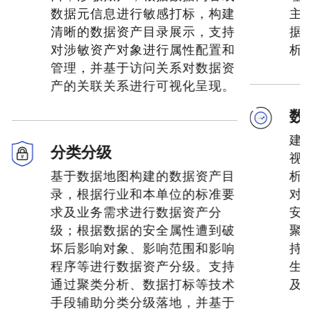
数据元信息进行敏感打标，构建
主
清晰的数据资产目录展示，支持
据
对涉敏资产对象进行属性配置和
析
管理，并基于访问关系对数据资
产的关联关系进行可视化呈现。
数
建
分类分级
视
基于数据地图构建的数据资产目
析
录，根据行业和本单位的标准要
对
求及业务需求进行数据资产分
安
级；根据数据的安全属性遭到破
聚
坏后影响对象、影响范围和影响
持
程序等进行数据资产分级。支持
生
通过聚类分析、数据打标等技术
及
手段辅助分类分级落地，并基于