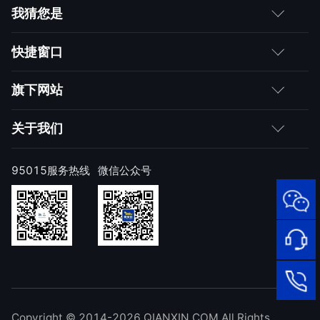
我猜您是
客户
快捷窗口
媒体朋友
如何购买
旗下网站
合作伙伴
成为伙伴
网神
关于我们
求职者
产品注册与激活
网康
公司简介
95015服务热线
微信公众号
样本上报
技术研究院
公司新闻
奇安信天守安全软件
威胁情报中心
发展历程
95015
网络安
顽固病毒专杀工具
补天漏洞响应平台
全服务
联系我们
热线
NOX 安全监测
在线客
廉洁举报
进出口合规声明
Copyright © 2014-2026 QIANXIN.COM All Rights
服
95015